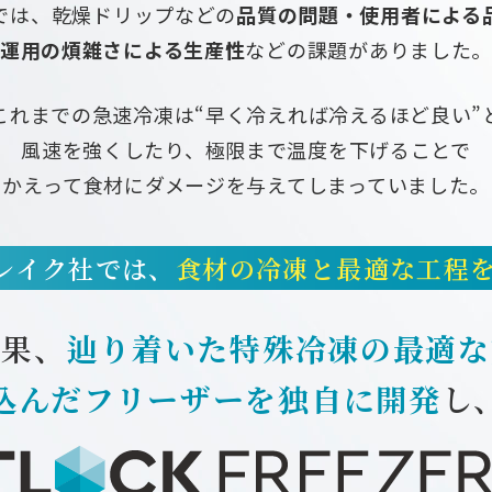
では、乾燥ドリップなどの
品質の問題・使用者による
運用の煩雑さによる生産性
などの
課題がありました
これまでの急速冷凍は
“早く冷えれば冷えるほど良い”
風速を強くしたり、極限まで温度を下げることで
かえって食材にダメージを
与えてしまっていました。
レイク社では、
食材の冷凍と最適な工程
結果、
辿り着いた特殊冷凍の最適な
込んだフリーザーを
独自に開発
し