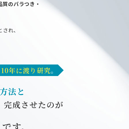
品質のバラつき・
。
とされ、
を
10年に渡り研究
。
方法と
、完成させたのが
です。