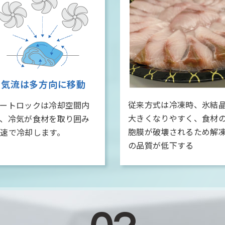
気流は
多方向に移動
従来方式は冷凍時、氷結
アートロックは冷却空間内
大きくなりやすく、食材
で、冷気が食材を取り囲み
胞膜が破壊されるため解
高速で冷却します。
の品質が低下する