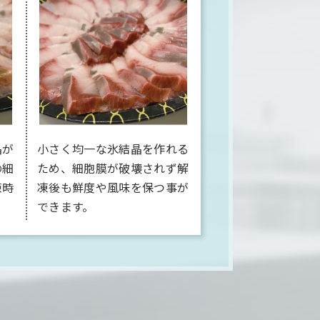
晶が
小さく均一な氷結晶を作れる
の細
ため、細胞膜が破壊されず解
凍時
凍後も鮮度や風味を保つ事が
できます。