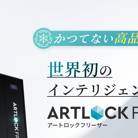
高
かつてない
世界初
の
インテリジェ
アートロックフリーザー