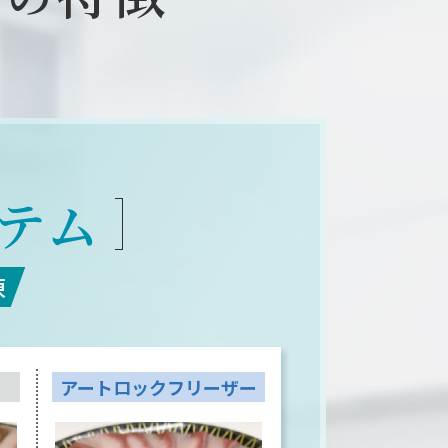
テム
凍
アートロック
フリーザー