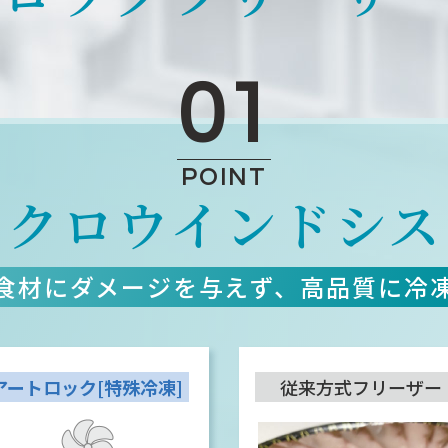
01
POINT
イクロ
ウインドシス
食材にダメージを与えず、
高品質に冷
アートロック
[特殊冷凍]
従来方式
フリーザー