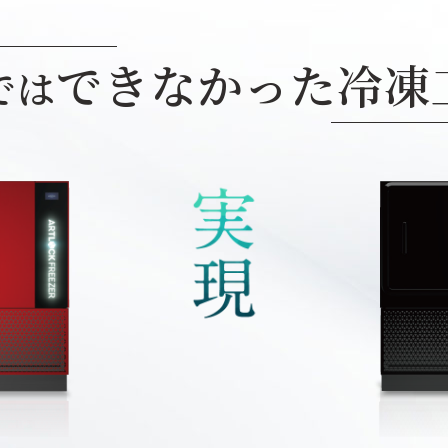
できなかった
冷凍
では