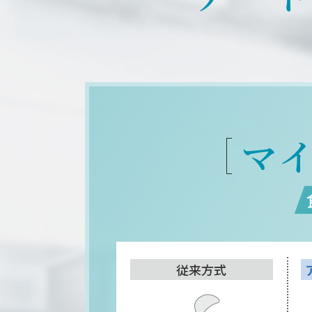
マ
従来方式