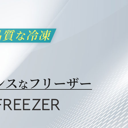
品質
冷凍
な
ンス
フリーザー
な