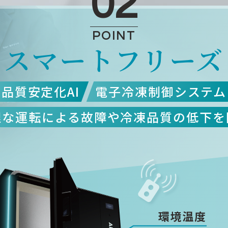
02
POINT
スマートフリーズ
品質安定化
AI
電子冷凍制御
システム
理な運転による故障や
冷凍品質の低下を