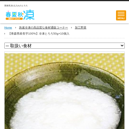
業務用,卸,仕入れのとろろ
Home
急速冷凍の高品質な食材通販コーナー
加工野菜
【青森県産長芋100%】冷凍とろろ50g×10個入