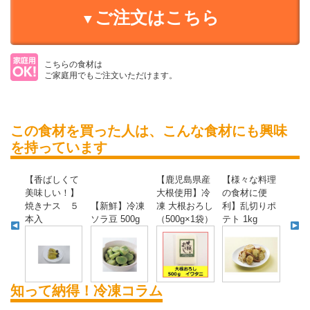
ご注文はこちら
こちらの食材は
ご家庭用でもご注文いただけます。
この食材を買った人は、こんな食材にも興味
を持っています
【香ばしくて
【鹿児島県産
【様々な料理
美味しい！】
大根使用】冷
の食材に便
焼きナス ５
【新鮮】冷凍
凍 大根おろし
利】乱切りポ
本入
ソラ豆 500g
（500g×1袋）
テト 1kg
知って納得！冷凍コラム