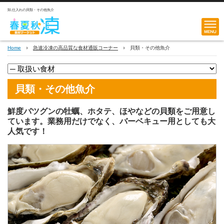
卸,仕入れの貝類・その他魚介
Home
急速冷凍の高品質な食材通販コーナー
貝類・その他魚介
貝類・その他魚介
鮮度バツグンの牡蠣、ホタテ、ほやなどの貝類をご用意し
ています。業務用だけでなく、バーベキュー用としても大
人気です！