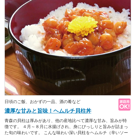
日頃のご飯、おかずの一品、酒の肴など
濃厚な甘みと旨味！ヘムルチ貝柱丼
青森の貝柱は厚みがあり、他の産地比べて濃厚な甘み、旨みが特
徴です。 ４月～８月に水揚げされ、身にびっしりと旨みが詰まっ
た旬の味わいです。 こんな味わい深い貝柱をヘムルチ（辛いソー