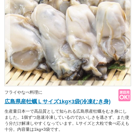
フライやなべ料理に
広島県産牡蠣Ｌサイズ1kg×3袋(冷凍むき身)
生産量日本一で高品質として知られる広島県産牡蠣をむき身にし
ました。1個ずつ急速冷凍しているのでおいしさを逃さず、また使
う分だけ解凍しやすくなっています。Lサイズと大粒で食べ応えも
十分。内容量は1kg×3袋です。