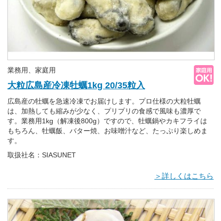
業務用、家庭用
大粒広島産冷凍牡蠣1kg 20/35粒入
広島産の牡蠣を急速冷凍でお届けします。プロ仕様の大粒牡蠣
は、加熱しても縮みが少なく、プリプリの食感で風味も濃厚で
す。業務用1kg（解凍後800g）ですので、牡蠣鍋やカキフライは
もちろん、牡蠣飯、バター焼、お味噌汁など、たっぷり楽しめま
す。
取扱社名：SIASUNET
＞詳しくはこちら