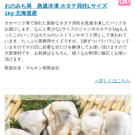
おのみち発 急速冷凍 ホタテ貝柱Lサイズ
1kg 北海道産
オホーツク海で採れた新鮮なホタテ貝柱を急速冷凍したパックを
お届けします。なんと希少なLサイズのジャンボホタテが1kgも入
ったこのパックはホテルのレストランやギフト用として使われて
います。たっぷり業務用サイズですが、1個ずつバラバラになって
いますのでその日に必要な分だけを解凍してお使い頂けますので
大変便利です。お刺身はもちろん、様々なお料理に幅広くお使い
頂けます。
取扱社名：マルキン有限会社
＞詳しくはこちら