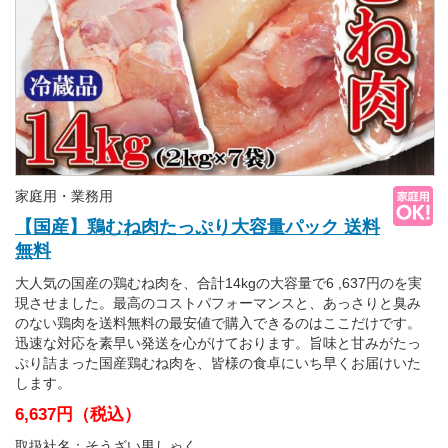
家庭用・業務用
【国産】鶏むね肉たっぷり大容量パック 送料
無料
大人気の国産の鶏むね肉を、合計14kgの大容量で6 ,637円のを実
現させました。最高のコストパフォーマンスと、あっさりと臭み
のない鶏肉を送料無料の最安値で購入できるのはここだけです。
迅速な対応を素早い発送を心がけております。旨味と甘みがたっ
ぷり詰まった国産鶏むね肉を、皆様の食卓にいち早くお届けいた
します。
6,637円（税込）
取扱社名：そうざい男しゃく