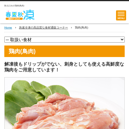
卸,仕入れの鶏肉(鳥肉)
Home
急速冷凍の高品質な食材通販コーナー
鶏肉(鳥肉)
鶏肉(鳥肉)
解凍後もドリップがでない、刺身としても使える高鮮度な
鶏肉をご用意しています！