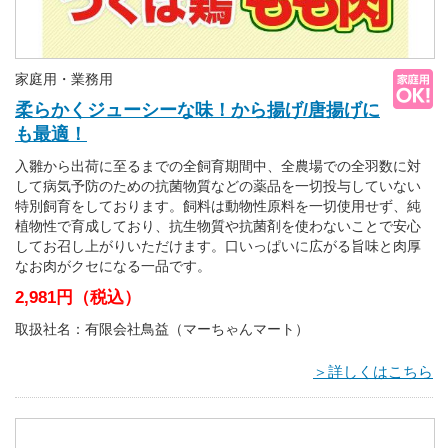
家庭用・業務用
柔らかくジューシーな味！から揚げ/唐揚げに
も最適！
入雛から出荷に至るまでの全飼育期間中、全農場での全羽数に対
して病気予防のための抗菌物質などの薬品を一切投与していない
特別飼育をしております。飼料は動物性原料を一切使用せず、純
植物性で育成しており、抗生物質や抗菌剤を使わないことで安心
してお召し上がりいただけます。口いっぱいに広がる旨味と肉厚
なお肉がクセになる一品です。
2,981円（税込）
取扱社名：有限会社鳥益（マーちゃんマート）
＞詳しくはこちら