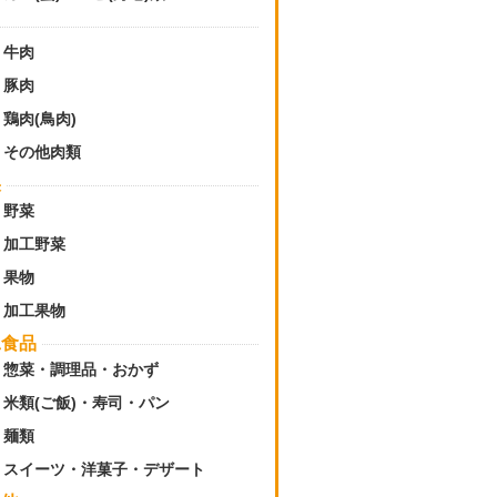
牛肉
豚肉
鶏肉(鳥肉)
その他肉類
果
野菜
加工野菜
果物
加工果物
工食品
惣菜・調理品・おかず
米類(ご飯)・寿司・パン
麺類
スイーツ・洋菓子・デザート