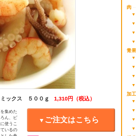
肉
青
加
ドミックス ５００ｇ
1,310円
（税込）
類を集めた
ちろん、ピ
ご注文はこちら
理に使うこ
しているの
リとした食