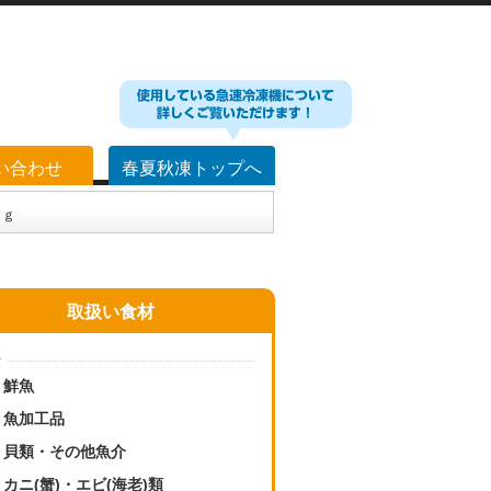
い合わせ
春夏秋凍トップへ
０ｇ
取扱い食材
介
鮮魚
魚加工品
貝類・その他魚介
カニ(蟹)・エビ(海老)類