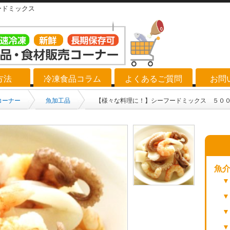
ードミックス
方法
冷凍食品コラム
よくあるご質問
お問
コーナー
魚加工品
【様々な料理に！】シーフードミックス ５０
魚