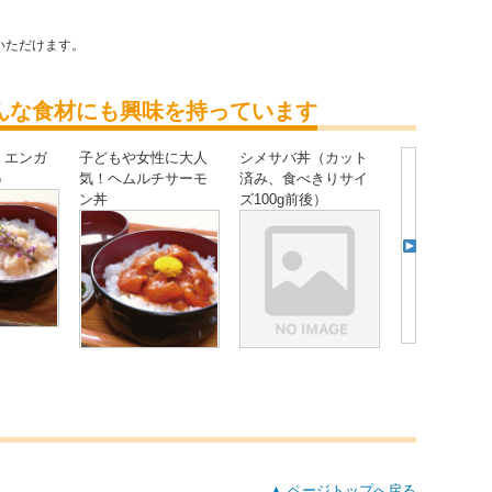
いただけます。
んな食材にも興味を持っています
】エンガ
子どもや女性に大人
シメサバ丼（カット
う
気！ヘムルチサーモ
済み、食べきりサイ
ン丼
ズ100g前後）
▲ ページトップへ戻る