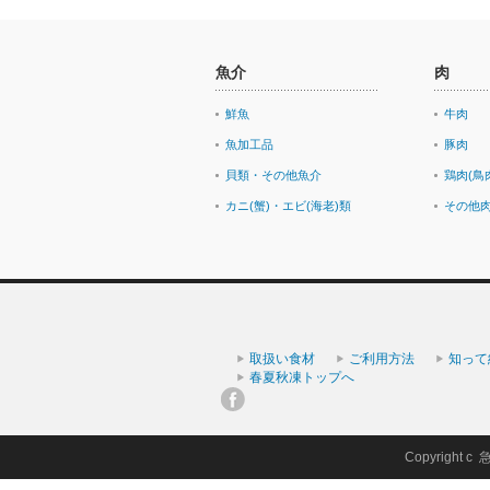
魚介
肉
鮮魚
牛肉
魚加工品
豚肉
貝類・その他魚介
鶏肉(鳥
カニ(蟹)・エビ(海老)類
その他
取扱い食材
ご利用方法
知って
春夏秋凍トップへ
Copyright c