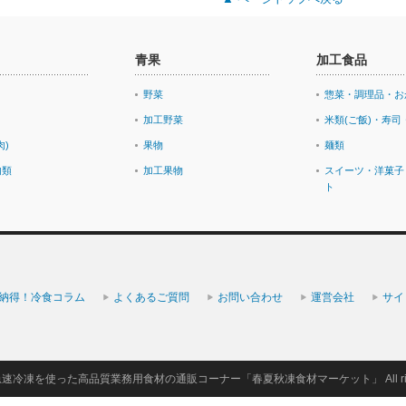
青果
加工食品
野菜
惣菜・調理品・お
加工野菜
米類(ご飯)・寿司
肉)
果物
麺類
肉類
加工果物
スイーツ・洋菓子
ト
納得！冷食コラム
よくあるご質問
お問い合わせ
運営会社
サイ
急速冷凍を使った高品質業務用食材の通販コーナー「春夏秋凍食材マーケット」
All r