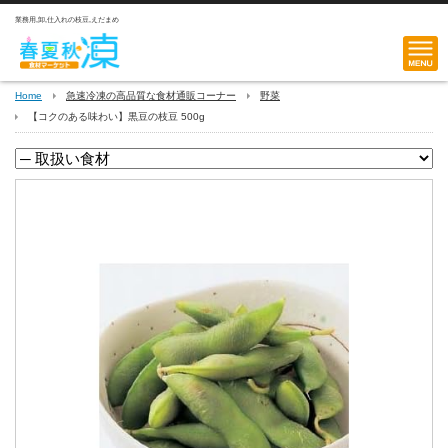
業務用,卸,仕入れの枝豆,えだまめ
Home
急速冷凍の高品質な食材通販コーナー
野菜
【コクのある味わい】黒豆の枝豆 500g