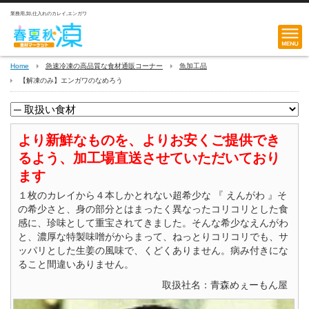
業務用,卸,仕入れのカレイ,エンガワ
Home
急速冷凍の高品質な食材通販コーナー
魚加工品
【解凍のみ】エンガワのなめろう
より新鮮なものを、よりお安くご提供でき
るよう、加工場直送させていただいており
ます
１枚のカレイから４本しかとれない超希少な 『 えんがわ 』そ
の希少さと、身の部分とはまったく異なったコリコリとした食
感に、珍味として重宝されてきました。そんな希少なえんがわ
と、濃厚な特製味噌がからまって、ねっとりコリコリでも、サ
ッパリとした生姜の風味で、くどくありません。病み付きにな
ること間違いありません。
取扱社名：青森めぇーもん屋