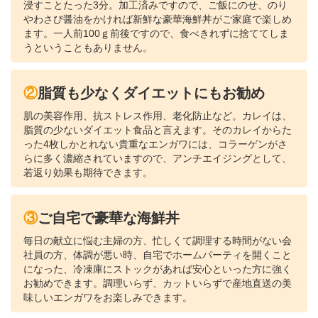
浸すことたった3分。加工済みですので、ご飯にのせ、のり
やわさび醤油をかければ新鮮な豪華海鮮丼がご家庭で楽しめ
ます。一人前100ｇ前後ですので、食べきれずに捨ててしま
うということもありません。
②脂質も少なくダイエットにもお勧め
肌の美容作用、抗ストレス作用、老化防止など。カレイは、
脂質の少ないダイエット食品と言えます。そのカレイからた
った4枚しかとれない貴重なエンガワには、コラーゲンがさ
らに多く濃縮されていますので、アンチエイジングとして、
若返り効果も期待できます。
③ご自宅で豪華な海鮮丼
毎日の献立に悩む主婦の方、忙しくて調理する時間がない会
社員の方、体調が悪い時、自宅でホームパーティを開くこと
になった、冷凍庫にストックがあれば安心といった方に強く
お勧めできます。調理いらず、カットいらずで産地直送の美
味しいエンガワをお楽しみできます。