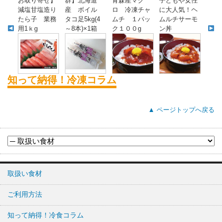
お取り寄せ】
群】北海道
青森産マグ
子どもや女性
減塩甘塩造り
産 ボイル
ロ 冷凍チャ
に大人気！ヘ
たら子 業務
タコ足5kg(4
ムチ １パッ
ムルチサーモ
用1ｋg
～8本)×1箱
ク１００g
ン丼
知って納得！冷凍コラム
▲ ページトップへ戻る
取扱い食材
ご利用方法
知って納得！冷食コラム