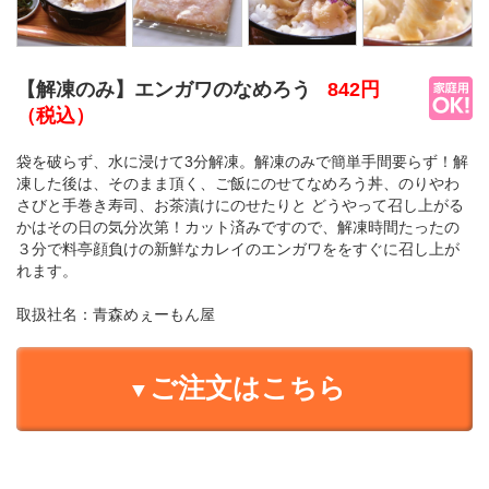
【解凍のみ】エンガワのなめろう
842円
（税込）
袋を破らず、水に浸けて3分解凍。解凍のみで簡単手間要らず！解
凍した後は、そのまま頂く、ご飯にのせてなめろう丼、のりやわ
さびと手巻き寿司、お茶漬けにのせたりと どうやって召し上がる
かはその日の気分次第！カット済みですので、解凍時間たったの
３分で料亭顔負けの新鮮なカレイのエンガワををすぐに召し上が
れます。
取扱社名：
青森めぇーもん屋
ご注文はこちら