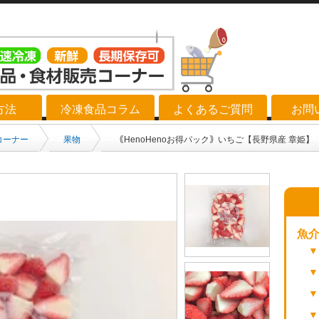
方法
冷凍食品コラム
よくあるご質問
お問
コーナー
果物
｟HenoHenoお得パック｠いちご【長野県産 章姫】
魚