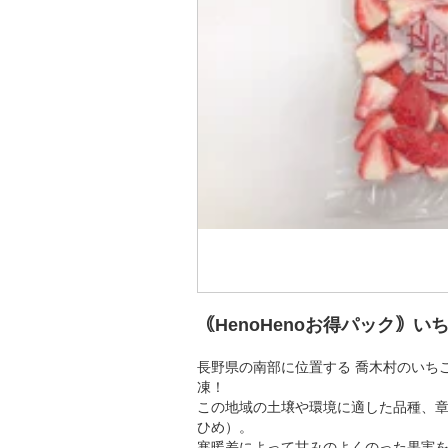
｟HenoHenoお得パック｠い
長野県の南部に位置する 喬木村のいち
凍！
この地域の土壌や環境に適した品種、
ひめ）。
寒暖差によって甘みのよくのった果実