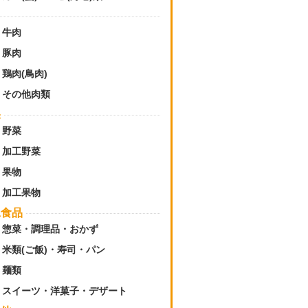
牛肉
豚肉
鶏肉(鳥肉)
その他肉類
果
野菜
加工野菜
果物
加工果物
工食品
惣菜・調理品・おかず
米類(ご飯)・寿司・パン
麺類
スイーツ・洋菓子・デザート