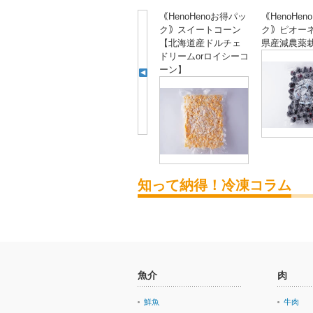
｟HenoHenoお得パッ
｟HenoHe
ク｠スイートコーン
ク｠ピオー
【北海道産ドルチェ
県産減農薬
ドリームorロイシーコ
ーン】
知って納得！冷凍コラム
魚介
肉
鮮魚
牛肉