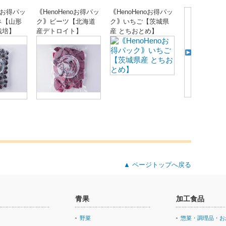
noお得パッ
｟HenoHenoお得パッ
｟HenoHenoお得パッ
ネ【山形
ク｠ビーツ【北海道
ク｠いちご【茨城県
栽培】
産デトロイト】
産 とちおとめ】
▲ ページトップへ戻る
青果
加工食品
野菜
惣菜・調理品・お