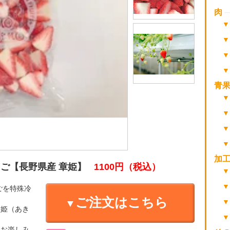
肉
青
加
ちご【長野県産 章姫】
1100円
（税込）
ごを特殊冷
ご注文はこちら
章姫（あき
をお楽しみ