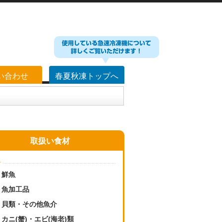
い合わせ
春夏秋凍トップへ
取扱い食材
介
鮮魚
魚加工品
貝類・その他魚介
カニ(蟹)・エビ(海老)類