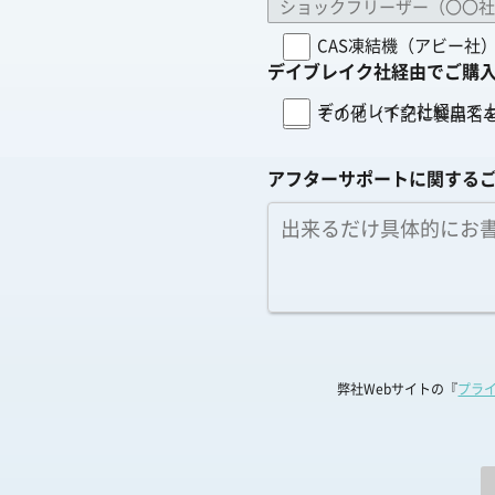
CAS凍結機（アビー社
デイブレイク社経由でご購
デイブレイク社経由で
その他（下記に製品名
アフターサポートに関する
弊社Webサイトの『
プラ