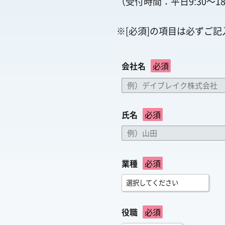
（受付時間：平日9:30～18
※[必須]の項目は必ずご
会社名
必須
氏名
必須
業種
必須
役職
必須