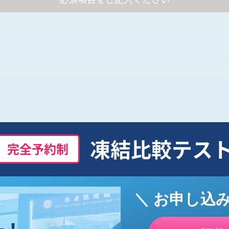
凍結比較テス
完全予約制
＼ お申し込