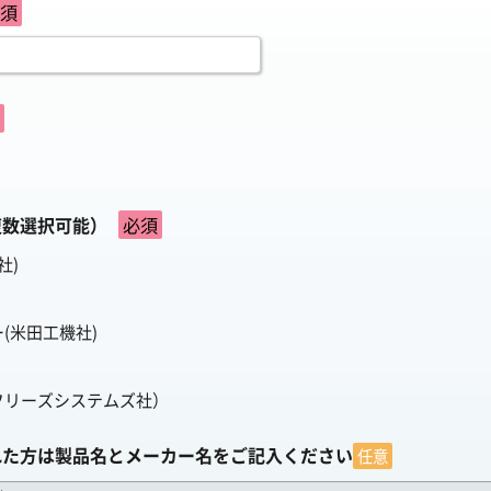
須
複数選択可能）
必須
社)
(米田工機社)
フリーズシステムズ社）
れた方は製品名とメーカー名をご記入ください
任意