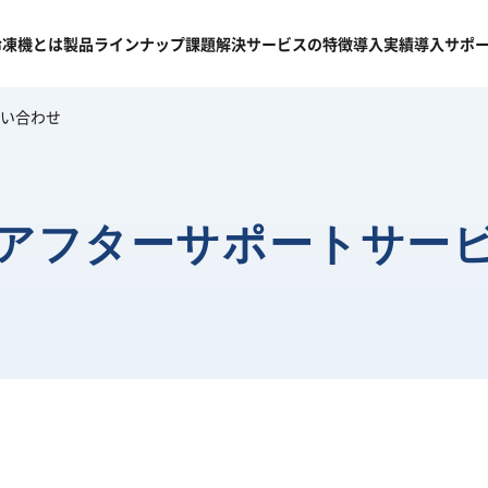
冷凍機
とは
製品
ラインナップ
課題
解決
サービスの
特徴
導入
実績
導入
サポ
い合わせ
アフターサポートサー