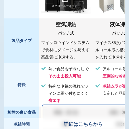
スクロールできます
空気凍結
液体凍
バッチ式
バッチ式
製品タイプ
マイクロウインドシステム
マイナス35度に
で食材にダメージを与えず
ルコール液の槽の
高品質に冷凍する。
を入れて冷凍する
熱い食品も予冷なしで
アルコール浸
そのまま投入可能
圧倒的な冷凍
特長
特殊な冷気の流れでフ
凍結ムラが生
ィンに霜が付きにくく
安定した品質
省エネ
相性の良い食品
果物、加工品
精肉、海
詳細はこちらから
凍結時間
30分
30分