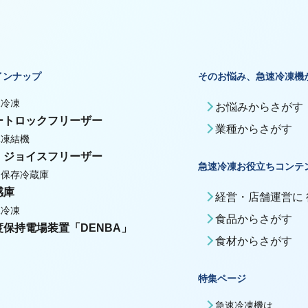
インナップ
そのお悩み、急速冷凍機
殊冷凍
お悩みからさがす
ートロックフリーザー
業種からさがす
体凍結機
・ジョイスフリーザー
急速冷凍お役立ちコンテ
期保存冷蔵庫
感庫
経営・店舗運営に
殊冷凍
食品からさがす
度保持電場装置「DENBA」
食材からさがす
特集ページ
急速冷凍機は