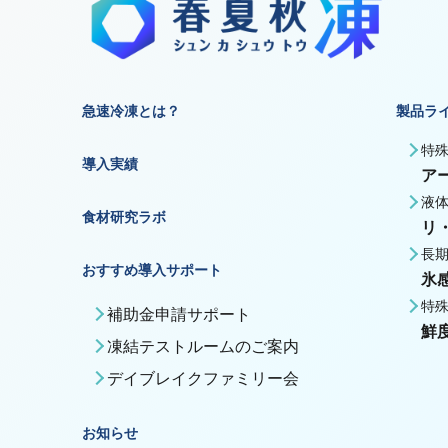
急速冷凍とは？
製品ラ
特
導入実績
ア
液
食材研究ラボ
リ
長
おすすめ導入サポート
氷
特
補助金申請サポート
鮮
凍結テストルームのご案内
デイブレイクファミリー会
お知らせ