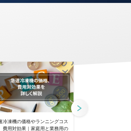
速冷凍機の価格やランニングコス
【売上が100倍に
、費用対効果｜家庭用と業務用の
ー”煮カツサンド”