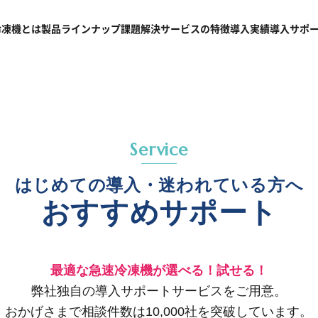
冷凍機
とは
製品
ラインナップ
課題
解決
サービスの
特徴
導入
実績
導入
サポ
Service
はじめての導入・迷われている方へ
おすすめサポート
最適な急速冷凍機が選べる！試せる！
弊社独自の導入サポートサービスをご用意。
おかげさまで相談件数は10,000社を突破しています。