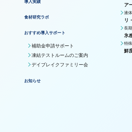
導入実績
ア
液
食材研究ラボ
リ
長
おすすめ導入サポート
氷
特
補助金申請サポート
鮮
凍結テストルームのご案内
デイブレイクファミリー会
お知らせ