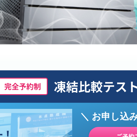
凍結比較テス
完全予約制
＼ お申し込
ご予約