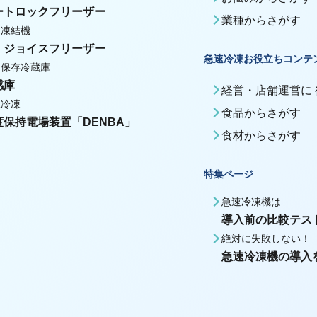
ートロックフリーザー
業種からさがす
体凍結機
・ジョイスフリーザー
急速冷凍お役立ちコンテ
期保存冷蔵庫
感庫
経営・店舗運営に
殊冷凍
食品からさがす
度保持電場装置「DENBA」
食材からさがす
特集ページ
急速冷凍機は
導入前の比較テス
絶対に失敗しない！
急速冷凍機の導入