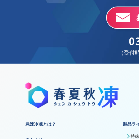
0
（受付時
急速冷凍とは？
製品ラ
特