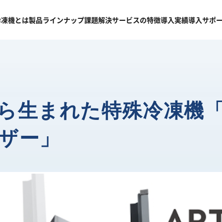
冷凍機
とは
製品
ラインナップ
課題
解決
サービスの
特徴
導入
実績
導入
サポ
ら生まれた特殊冷凍機
ザー」