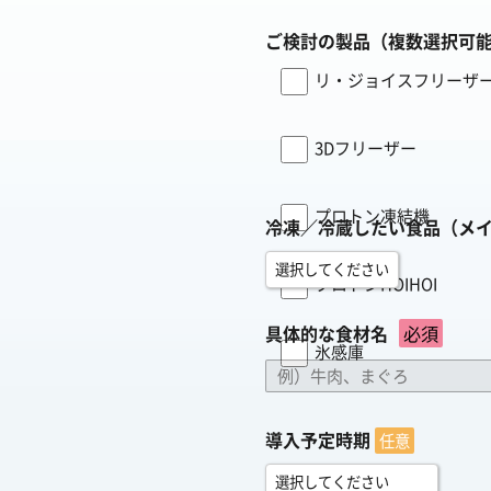
ご検討の製品（複数選択可
リ・ジョイスフリーザ
3Dフリーザー
プロトン凍結機
冷凍／冷蔵したい食品（メ
プロトンHOIHOI
具体的な食材名
必須
氷感庫
導入予定時期
任意