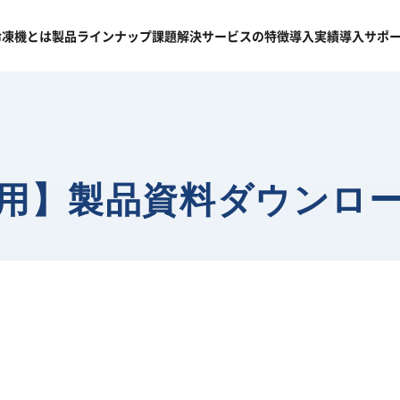
冷凍機
とは
製品
ラインナップ
課題
解決
サービスの
特徴
導入
実績
導入
サポ
用】製品資料ダウンロ