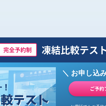
凍結比較テス
完全予約制
＼ お申し込
ご予約