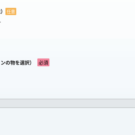
能）
任意
ー
インの物を選択）
必須