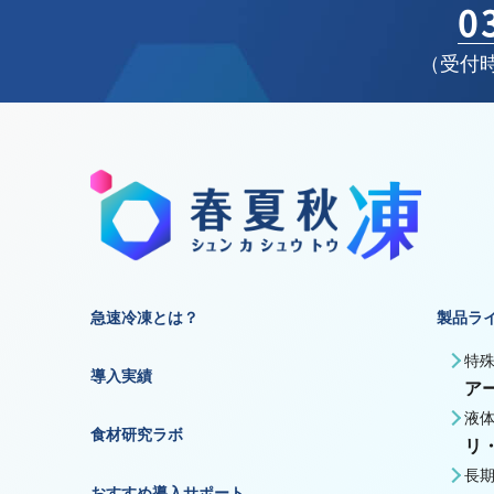
0
（受付時
急速冷凍とは？
製品ラ
特
導入実績
ア
液
食材研究ラボ
リ
長
おすすめ導入サポート