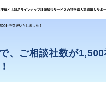
冷凍機
とは
製品
ラインナップ
課題
解決
サービスの
特徴
導入
実績
導入
サポ
500社を突破いたしました！
で、ご相談社数が1,50
！