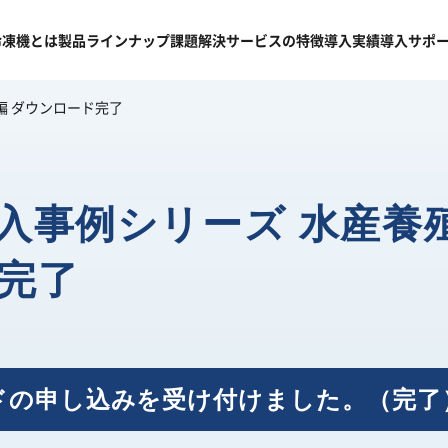
冷凍機
とは
製品
ラインナップ
課題
解決
サービスの
特徴
導入
実績
導入
サポ
編 ダウンロード完了
入事例シリーズ 水産養殖
完了
ドの申し込みを受け付けました。（完了