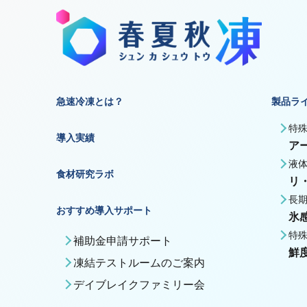
急速冷凍とは？
製品ラ
特
導入実績
ア
液
食材研究ラボ
リ
長
おすすめ導入サポート
氷
特
補助金申請サポート
鮮
凍結テストルームのご案内
デイブレイクファミリー会