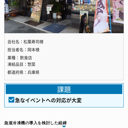
会社名：
松葉寿司様
担当者名：
岡本様
業種：
飲食店
凍結品目：
惣菜
都道府県：
兵庫県
課題
急なイベントへの対応が大変
急速冷凍機の導入を検討した経緯