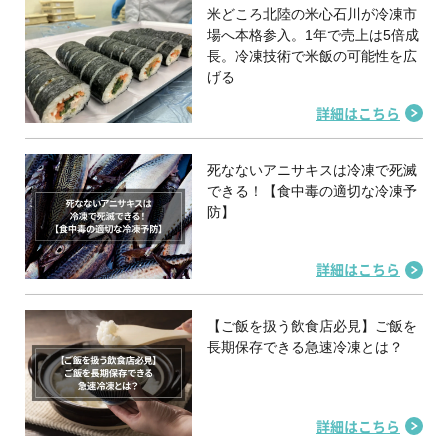
米どころ北陸の米心石川が冷凍市
場へ本格参入。1年で売上は5倍成
長。冷凍技術で米飯の可能性を広
げる
詳細はこちら
死なないアニサキスは冷凍で死滅
できる！【食中毒の適切な冷凍予
防】
詳細はこちら
【ご飯を扱う飲食店必見】ご飯を
長期保存できる急速冷凍とは？
詳細はこちら