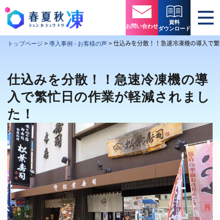
資料
お問い合わせ
ダウンロード
仕込みを分散！！急速冷凍機の導入で繁
トップページ
>
導入事例 - お客様の声
>
仕込みを分散！！急速冷凍機の導
入で繁忙日の作業が軽減されまし
た！