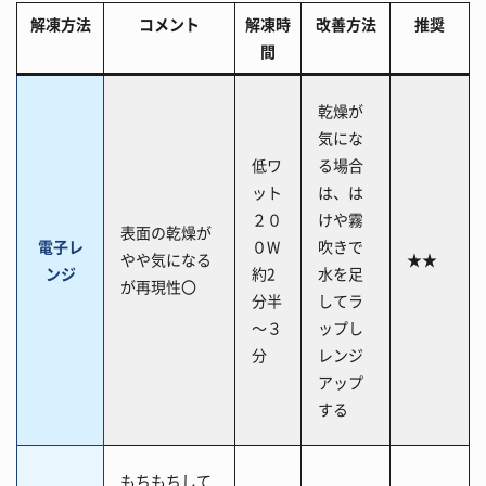
解凍方法
コメント
解凍時
改善方法
推奨
間
乾燥が
気にな
低ワ
る場合
ット
は、は
２０
けや霧
表面の乾燥が
電子レ
０W
吹きで
やや気になる
★★
ンジ
約2
水を足
が再現性〇
分半
してラ
～３
ップし
分
レンジ
アップ
する
もちもちして