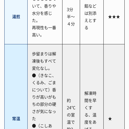
いて、香りや
餡など
3分
水分を感じ
は別添
湯煎
半～
★★★
た。
えとす
４分
再現性も一番
る
高い。
歩留まりは解
凍後もすべて
変化なし。
●（きなこ、
くるみ、ごま
について）香
解凍時
りが高いがも
約
間を早
ちの部分の硬
24℃
くす
さが気になっ
の室
る、温
常温
た
★
温で
度をあ
●（こしあ