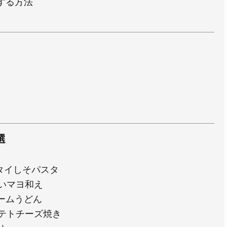
する方法
選
タイしそパスタ
いマヨ和え
ームうどん
テトチーズ焼き