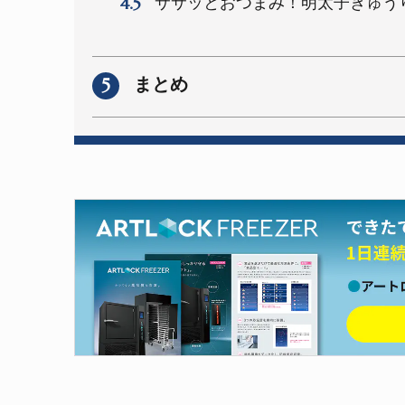
4.5
ササッとおつまみ！明太子きゅう
5
まとめ