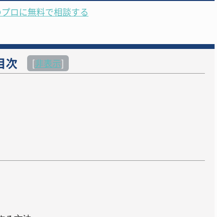
のプロに無料で相談する
目次
[
非表示
]