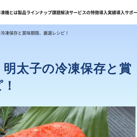
冷凍機
とは
製品
ラインナップ
課題
解決
サービスの
特徴
導入
実績
導入
サポ
の冷凍保存と賞味期限、厳選レシピ！
】明太子の冷凍保存と賞
ピ！