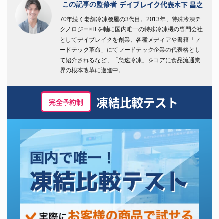
デイブレイク代表
木下 昌之
この記事の監修者
70年続く老舗冷凍機屋の3代目。2013年、特殊冷凍テ
クノロジー×ITを軸に国内唯一の特殊冷凍機の専門会社
としてデイブレイクを創業。各種メディアや書籍「フ
ードテック革命」にてフードテック企業の代表格とし
て紹介されるなど、「急速冷凍」をコアに食品流通業
界の根本改革に邁進中。
凍結比較テスト
完全予約制