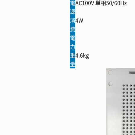
電
AC100V 単相50/60Hz
源
消
4W
費
電
力
重
4.6kg
量