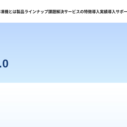
冷凍機
とは
製品
ラインナップ
課題
解決
サービスの
特徴
導入
実績
導入
サポ
.0