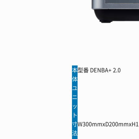
本
型番 DENBA+ 2.0
体
ユ
ニ
ッ
ト
寸
W300mmxD200mmxH
法