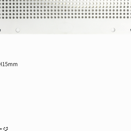
H15mm
ージ