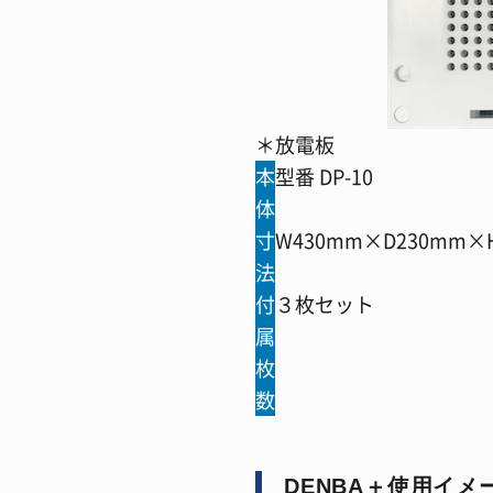
＊放電板
本
型番 DP-10
体
寸
W430mm×D230mm×
法
付
３枚セット
属
枚
数
DENBA＋使用イメ