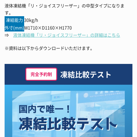
液体凍結機「リ・ジョイスフリーザー」の中型タイプになりま
す。
凍結能力
30kg/h
外寸(mm)
W1710×D1160×H1770
⇒
液体凍結機「リ・ジョイスフリーザー」の詳細はこちら
※資料は以下からダウンロードいただけます。
凍結比較テスト
完全予約制