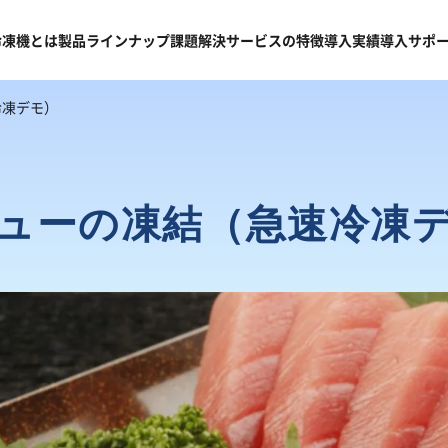
冷凍機
とは
製品
ラインナップ
課題
解決
サービスの
特徴
導入
実績
導入
サポ
冷凍デモ）
ューの凍結（急速冷凍