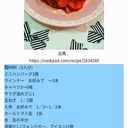
出典：
https://cookpad.com/recipe/2834580
材料（3人分）
ミニハンバーグ3個
ウインナー お好みで ～3本
キャベツ3～6枚
サラダ油大さじ1
玉ねぎ 1／2個
人参 お好みで 1／3～1／2本
ホールトマト缶 1缶
水 缶の半分
洋風だし(フォンドボー、ブイヨン)1個