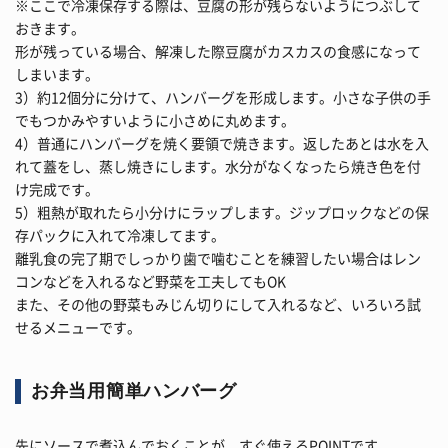
※ここで冷凍保存する際は、豆腐の形が残らないようにつぶして
おきます。
形が残っている場合、解凍した際豆腐がカスカスの食感になって
しまいます。
3）約12個分に分けて、ハンバーグを形成します。小さな子供の手
でもつかみやすいように小さめに丸めます。
4）普通にハンバーグを焼く要領で焼きます。返したあとは水を入
れて蓋をし、蒸し焼きにします。水分がなくなったら焼き色を付
け完成です。
5）粗熱が取れたら小分けにラップします。ジップロックなどの保
存パックに入れて冷凍してます。
離乳食の完了期でしっかり歯で噛むことを練習したい場合はレン
コンなどを入れるなど野菜を工夫してもOK
また、その他の野菜もみじん切りにして入れるなど、いろいろ試
せるメニューです。
お弁当用簡単ハンバーグ
先にソースで煮込んでおくことが、すぐ使えるPOINTです。