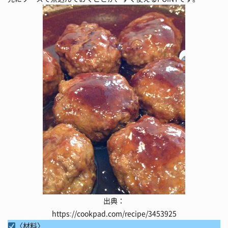
出典：
https://cookpad.com/recipe/3453925
〈材料〉