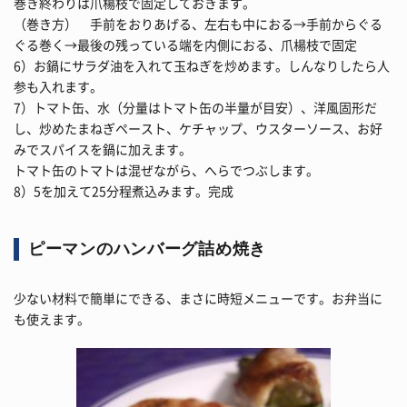
巻き終わりは爪楊枝で固定しておきます。
（巻き方） 手前をおりあげる、左右も中におる→手前からぐる
ぐる巻く→最後の残っている端を内側におる、爪楊枝で固定
6）お鍋にサラダ油を入れて玉ねぎを炒めます。しんなりしたら人
参も入れます。
7）トマト缶、水（分量はトマト缶の半量が目安）、洋風固形だ
し、炒めたまねぎペースト、ケチャップ、ウスターソース、お好
みでスパイスを鍋に加えます。
トマト缶のトマトは混ぜながら、へらでつぶします。
8）5を加えて25分程煮込みます。完成
ピーマンのハンバーグ詰め焼き
少ない材料で簡単にできる、まさに時短メニューです。お弁当に
も使えます。