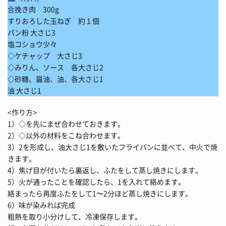
合挽き肉 300g
すりおろした玉ねぎ 約１個
パン粉 大さじ3
塩コショウ少々
◇ケチャップ 大さじ3
◇みりん、ソース 各大さじ2
◇砂糖、醤油、油、各大さじ1
油 大さじ1
<作り方>
1）◇を先にまぜ合わせておきます。
2）◇以外の材料をこね合わせます。
3）2を形成し、油大さじ1を敷いたフライパンに並べて、中火で焼
きます。
4）焦げ目が付いたら裏返し、ふたをして蒸し焼きにします。
5）火が通ったことを確認したら、1を入れて絡めます。
絡まったら再度ふたをして1〜2分ほど蒸し焼きにします。
6）味が染みれば完成
粗熱を取り小分けして、冷凍保存します。