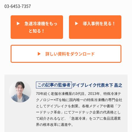
03-6453-7357
▶︎ 急速冷凍機をもっ
▶︎ 導入事例を見る！
と知る！
▶︎ 詳しい資料をダウンロード
デイブレイク代表
木下 昌之
この記事の監修者
70年続く老舗冷凍機屋の3代目。2013年、特殊冷凍テ
クノロジー×ITを軸に国内唯一の特殊冷凍機の専門会社
としてデイブレイクを創業。各種メディアや書籍「フ
ードテック革命」にてフードテック企業の代表格とし
て紹介されるなど、「急速冷凍」をコアに食品流通業
界の根本改革に邁進中。