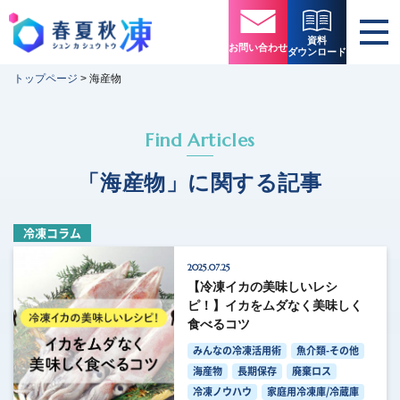
資料
お問い合わせ
ダウンロード
トップページ
>
海産物
Find Articles
「海産物」に関する記事
冷凍コラム
2025.07.25
【冷凍イカの美味しいレシ
ピ！】イカをムダなく美味しく
食べるコツ
みんなの冷凍活用術
魚介類-その他
海産物
長期保存
廃棄ロス
冷凍ノウハウ
家庭用冷凍庫/冷蔵庫