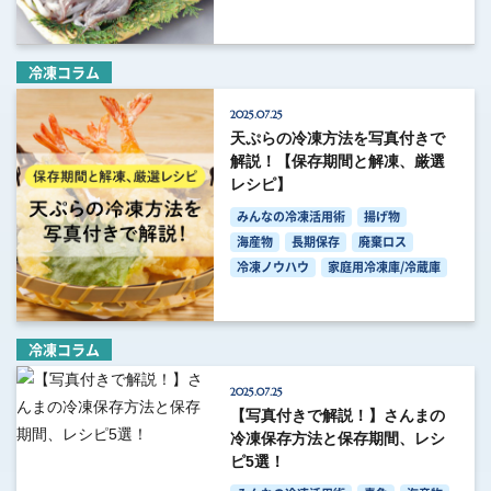
冷凍コラム
2025.07.25
天ぷらの冷凍方法を写真付きで
解説！【保存期間と解凍、厳選
レシピ】
みんなの冷凍活用術
揚げ物
海産物
長期保存
廃棄ロス
冷凍ノウハウ
家庭用冷凍庫/冷蔵庫
冷凍コラム
2025.07.25
【写真付きで解説！】さんまの
冷凍保存方法と保存期間、レシ
ピ5選！