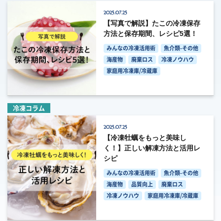
2025.07.25
【写真で解説】たこの冷凍保存
方法と保存期間、レシピ5選！
みんなの冷凍活用術
魚介類-その他
海産物
廃棄ロス
冷凍ノウハウ
家庭用冷凍庫/冷蔵庫
冷凍コラム
2025.07.25
【冷凍牡蠣をもっと美味し
く！】正しい解凍方法と活用レ
シピ
みんなの冷凍活用術
魚介類-その他
海産物
品質向上
廃棄ロス
冷凍ノウハウ
家庭用冷凍庫/冷蔵庫