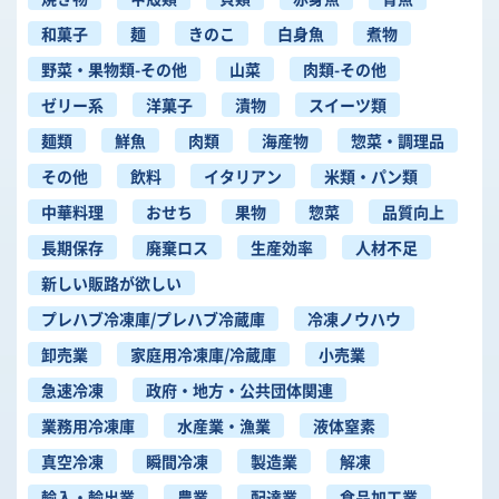
和菓子
麺
きのこ
白身魚
煮物
野菜・果物類-その他
山菜
肉類-その他
ゼリー系
洋菓子
漬物
スイーツ類
麺類
鮮魚
肉類
海産物
惣菜・調理品
その他
飲料
イタリアン
米類・パン類
中華料理
おせち
果物
惣菜
品質向上
長期保存
廃棄ロス
生産効率
人材不足
新しい販路が欲しい
プレハブ冷凍庫/プレハブ冷蔵庫
冷凍ノウハウ
卸売業
家庭用冷凍庫/冷蔵庫
小売業
急速冷凍
政府・地方・公共団体関連
業務用冷凍庫
水産業・漁業
液体窒素
真空冷凍
瞬間冷凍
製造業
解凍
輸入・輸出業
農業
配達業
食品加工業