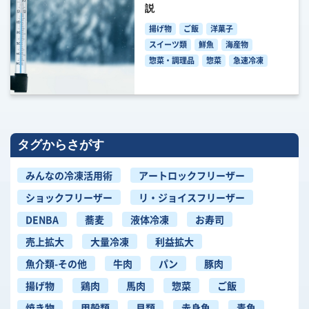
説
揚げ物
ご飯
洋菓子
スイーツ類
鮮魚
海産物
惣菜・調理品
惣菜
急速冷凍
タグからさがす
みんなの冷凍活用術
アートロックフリーザー
ショックフリーザー
リ・ジョイスフリーザー
DENBA
蕎麦
液体冷凍
お寿司
売上拡大
大量冷凍
利益拡大
魚介類-その他
牛肉
パン
豚肉
揚げ物
鶏肉
馬肉
惣菜
ご飯
焼き物
甲殻類
貝類
赤身魚
青魚