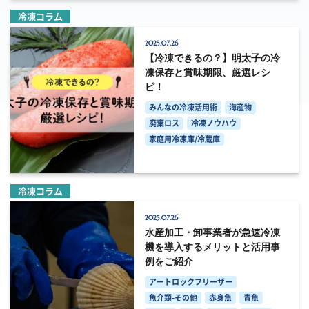
冷凍コラム
2025.07.26
【冷凍できるの？】明太子の冷
凍保存と賞味期限、厳選レシ
ピ！
みんなの冷凍活用術
海産物
廃棄ロス
冷凍ノウハウ
家庭用冷凍庫/冷蔵庫
冷凍コラム
2025.07.26
水産加工・卸事業者が急速冷凍
機を導入するメリットと活用事
例をご紹介
アートロックフリーザー
魚介類-その他
赤身魚
青魚