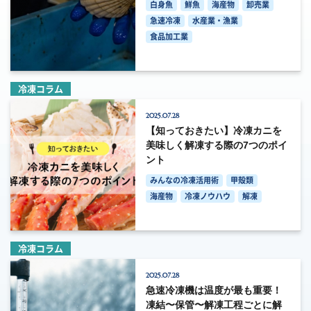
白身魚
鮮魚
海産物
卸売業
急速冷凍
水産業・漁業
食品加工業
冷凍コラム
2025.07.28
【知っておきたい】冷凍カニを
美味しく解凍する際の7つのポイ
ント
みんなの冷凍活用術
甲殻類
海産物
冷凍ノウハウ
解凍
冷凍コラム
2025.07.28
急速冷凍機は温度が最も重要！
凍結〜保管〜解凍工程ごとに解