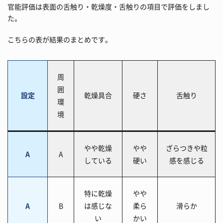
官能評価は表面の舌触り・乾燥度・舌触りの項目で評価をしまし
た。
こちらの表が結果のまとめです。
周
囲
設定
乾燥具合
硬さ
舌触り
環
境
やや乾燥
やや
ざらつきや粒
A
A
している
硬い
感を感じる
特に乾燥
やや
A
B
は感じな
柔ら
滑らか
い
かい