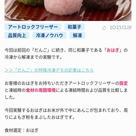
アートロックフリーザー
和菓子
2023.12.19
品質向上
冷凍ノウハウ
解凍
今回は前回の「だんご」に続き、同じ和菓子である「
おはぎ
」の
冷凍から解凍までの実験です。
＞＞「だんご」の特殊冷凍デモの記事はこちら
お客様のおはぎをお持ちいただきアートロックフリーザーの
設定
と凍結時の
食材の周囲環境
による凍結時間および品質を比較しま
した。
今回実験するおはぎはお米が外で中にあんこが包まれており、周
りによもぎ粉をまぶしたおはぎです。
食材選定：おはぎ