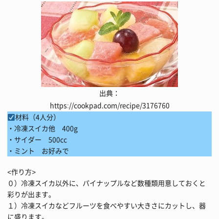
出典：
https://cookpad.com/recipe/3176760
材料（4人分）
・冷凍スイカ他 400g
・サイダー 500cc
・ミント お好みで
<作り方>
０）冷凍スイカ以外に、パイナップルなど数種類用意しておくと
彩りが出ます。
１）冷凍スイカなどフルーツを食べやすい大きさにカットし、器
に盛ります。