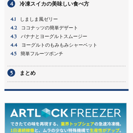
4
冷凍スイカの美味しい食べ方
4.1
しましま風ゼリー
4.2
ココナッツの簡単デザート
4.3
バナナとヨーグルトスムージー
4.4
ヨーグルトのもみもみシャーベット
4.5
簡単フルーツポンチ
5
まとめ