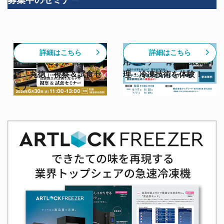
【6/30開催】高級割烹の
【スチコン✕急速冷凍活
詳細はこちら
詳細はこちら
計画生産モデル 日本料理
用セミナー 青森】最新調
店「丸徳」視察＆試食セ
理・冷凍技術を体験！
ミナー