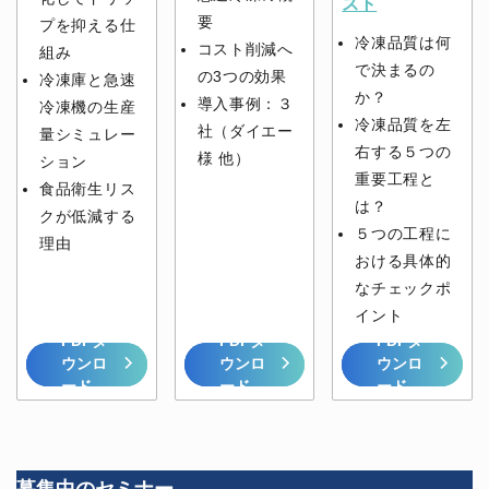
スト
要
プを抑える仕
冷凍品質は何
コスト削減へ
組み
で決まるの
の3つの効果
冷凍庫と急速
か？
導入事例：３
冷凍機の生産
冷凍品質を左
社（ダイエー
量シミュレー
右する５つの
様 他）
ション
重要工程と
食品衛生リス
は？
クが低減する
５つの工程に
理由
おける具体的
なチェックポ
イント
PDFダ
PDFダ
PDFダ
ウンロ
ウンロ
ウンロ
ード
ード
ード
募集中のセミナー