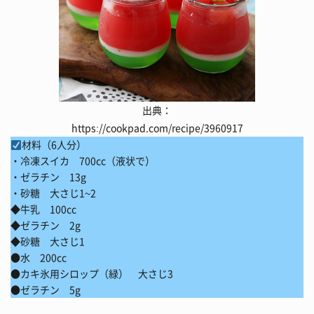
出典：
https://cookpad.com/recipe/3960917
材料（6人分）
・冷凍スイカ 700cc（液状で）
・ゼラチン 13g
・砂糖 大さじ1~2
◆牛乳 100cc
◆ゼラチン 2g
◆砂糖 大さじ1
●水 200cc
●カキ氷用シロップ（緑） 大さじ3
●ゼラチン 5g