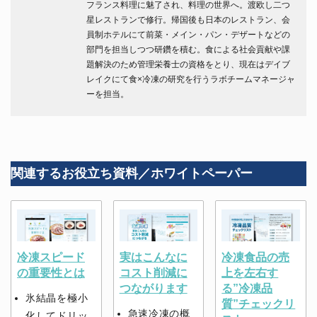
フランス料理に魅了され、料理の世界へ。渡欧し二つ
星レストランで修行。帰国後も日本のレストラン、会
員制ホテルにて前菜・メイン・パン・デザートなどの
部門を担当しつつ研鑽を積む。食による社会貢献や課
題解決のため管理栄養士の資格をとり、現在はデイブ
レイクにて食×冷凍の研究を行うラボチームマネージャ
ーを担当。
関連するお役立ち資料／ホワイトペーパー
冷凍スピード
実はこんなに
冷凍食品の売
の重要性とは
コスト削減に
上を左右す
つながります
る”冷凍品
氷結晶を極小
質”チェックリ
急速冷凍の概
化してドリッ