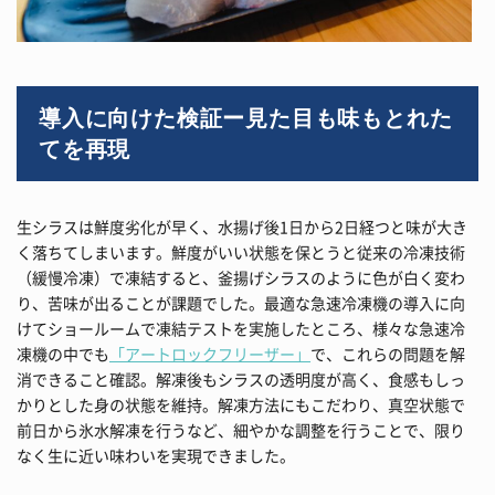
導入に向けた検証ー見た目も味もとれた
てを再現
生シラスは鮮度劣化が早く、水揚げ後1日から2日経つと味が大き
く落ちてしまいます。鮮度がいい状態を保とうと従来の冷凍技術
（緩慢冷凍）で凍結すると、釜揚げシラスのように色が白く変わ
り、苦味が出ることが課題でした。最適な急速冷凍機の導入に向
けてショールームで凍結テストを実施したところ、様々な急速冷
凍機の中でも
「アートロックフリーザー」
で、これらの問題を解
消できること確認。解凍後もシラスの透明度が高く、食感もしっ
かりとした身の状態を維持。解凍方法にもこだわり、真空状態で
前日から氷水解凍を行うなど、細やかな調整を行うことで、限り
なく生に近い味わいを実現できました。