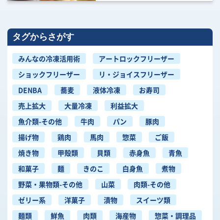
タグからさがす
みんなの冷凍活用術
アートロックフリーザー
ショックフリーザー
リ・ジョイスフリーザー
DENBA
蕎麦
液体冷凍
お寿司
売上拡大
大量冷凍
利益拡大
魚介類-その他
牛肉
パン
豚肉
揚げ物
鶏肉
馬肉
惣菜
ご飯
焼き物
甲殻類
貝類
赤身魚
青魚
和菓子
麺
きのこ
白身魚
煮物
野菜・果物類-その他
山菜
肉類-その他
ゼリー系
洋菓子
漬物
スイーツ類
麺類
鮮魚
肉類
海産物
惣菜・調理品