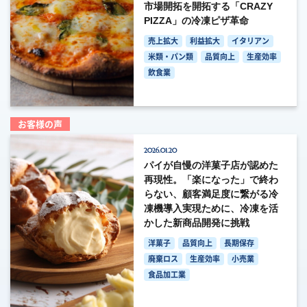
市場開拓を開拓する「CRAZY
PIZZA」の冷凍ピザ革命
売上拡大
利益拡大
イタリアン
米類・パン類
品質向上
生産効率
飲食業
お客様の声
2026.01.20
パイが自慢の洋菓子店が認めた
再現性。「楽になった」で終わ
らない、顧客満足度に繋がる冷
凍機導入実現ために、冷凍を活
かした新商品開発に挑戦
洋菓子
品質向上
長期保存
廃棄ロス
生産効率
小売業
食品加工業