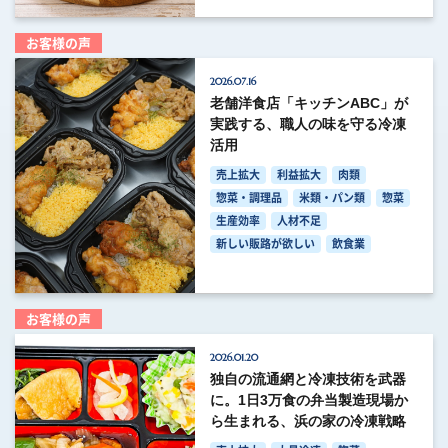
お客様の声
2026.07.16
老舗洋食店「キッチンABC」が
実践する、職人の味を守る冷凍
活用
売上拡大
利益拡大
肉類
惣菜・調理品
米類・パン類
惣菜
生産効率
人材不足
新しい販路が欲しい
飲食業
お客様の声
2026.01.20
独自の流通網と冷凍技術を武器
に。1日3万食の弁当製造現場か
ら生まれる、浜の家の冷凍戦略