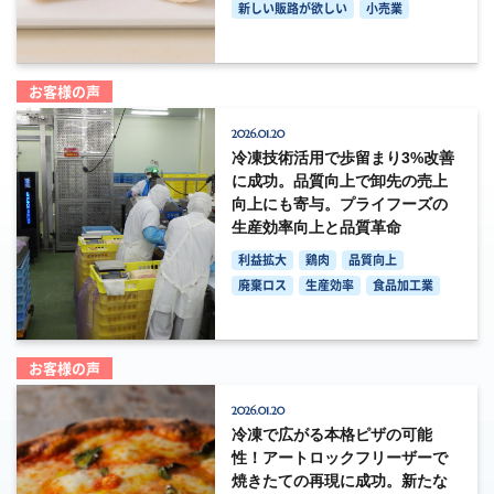
新しい販路が欲しい
小売業
お客様の声
2026.01.20
冷凍技術活用で歩留まり3%改善
に成功。品質向上で卸先の売上
向上にも寄与。プライフーズの
生産効率向上と品質革命
利益拡大
鶏肉
品質向上
廃棄ロス
生産効率
食品加工業
お客様の声
2026.01.20
冷凍で広がる本格ピザの可能
性！アートロックフリーザーで
焼きたての再現に成功。新たな