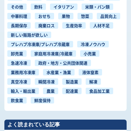
その他
飲料
イタリアン
米類・パン類
中華料理
おせち
果物
惣菜
品質向上
長期保存
廃棄ロス
生産効率
人材不足
新しい販路が欲しい
プレハブ冷凍庫/プレハブ冷蔵庫
冷凍ノウハウ
卸売業
家庭用冷凍庫/冷蔵庫
小売業
急速冷凍
政府・地方・公共団体関連
業務用冷凍庫
水産業・漁業
液体窒素
真空冷凍
瞬間冷凍
製造業
解凍
輸入・輸出業
農業
配達業
食品加工業
飲食業
鮮度保持
よく読まれている記事