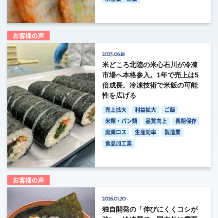
お客様の声
2025.06.18
米どころ北陸の米心石川が冷凍
市場へ本格参入。1年で売上は5
倍成長。冷凍技術で米飯の可能
性を広げる
売上拡大
利益拡大
ご飯
米類・パン類
品質向上
長期保存
廃棄ロス
生産効率
製造業
食品加工業
お客様の声
2026.01.20
独自開発の「伸びにくくコシが