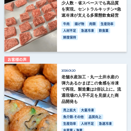
少人数・省スペースでも高品質
を実現。セントラルキッチン×急
速冷凍が支える多業態飲食経営
牛肉
揚げ物
肉類
生産効率
人材不足
急速冷凍
飲食業
鮮度保持
お客様の声
2026.01.20
老舗水産加工・丸一土井水産の
弾力あるかまぼこの食感を冷凍
で再現。製造量は2倍以上に。流
通現場の人手不足を見据えた商
品開発も
売上拡大
大量冷凍
魚介類-その他
品質向上
生産効率
人材不足
急速冷凍
水産業・漁業