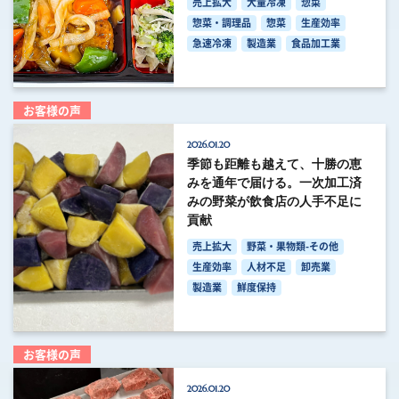
売上拡大
大量冷凍
惣菜
惣菜・調理品
惣菜
生産効率
急速冷凍
製造業
食品加工業
お客様の声
2026.01.20
季節も距離も越えて、十勝の恵
みを通年で届ける。一次加工済
みの野菜が飲食店の人手不足に
貢献
売上拡大
野菜・果物類-その他
生産効率
人材不足
卸売業
製造業
鮮度保持
お客様の声
2026.01.20