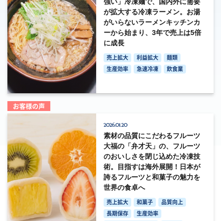
強い」冷凍麺で、国内外に需要
が拡大する冷凍ラーメン。お湯
がいらないラーメンキッチンカ
ーから始まり、3年で売上は5倍
に成長
売上拡大
利益拡大
麺類
生産効率
急速冷凍
飲食業
お客様の声
2026.01.20
素材の品質にこだわるフルーツ
大福の「弁才天」の、フルーツ
のおいしさを閉じ込めた冷凍技
術。目指すは海外展開！日本が
誇るフルーツと和菓子の魅力を
世界の食卓へ
売上拡大
和菓子
品質向上
長期保存
生産効率