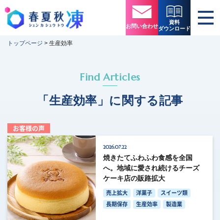
資料
お問い合わせ
ダウンロード
トップページ
>
生産効率
Find Articles
「生産効率」に関する記事
お客様の声
2026.07.22
焼きたてふわふわ食感を全国
へ。地域に愛され続けるチーズ
ケーキ店の販路拡大
売上拡大
洋菓子
スイーツ類
長期保存
生産効率
製造業