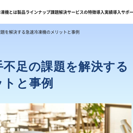
冷凍機
とは
製品
ラインナップ
課題
解決
サービスの
特徴
導入
実績
導入
サポ
課題を解決する急速冷凍機のメリットと事例
手不足の課題を解決する
ットと事例