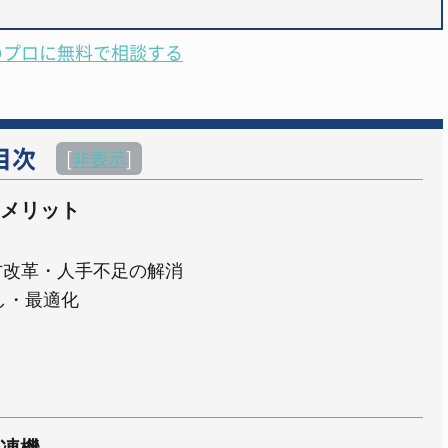
のプロに無料で相談する
目次
[
非表示
]
メリット
方改革・人手不足の解消
し・最適化
凍機