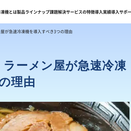
冷凍機
とは
製品
ラインナップ
課題
解決
サービスの
特徴
導入
実績
導入
サポ
屋が急速冷凍機を導入すべき3つの理由
】ラーメン屋が急速冷凍
の理由