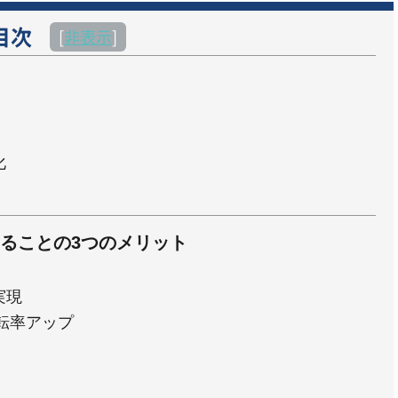
目次
[
非表示
]
化
ることの3つのメリット
実現
転率アップ