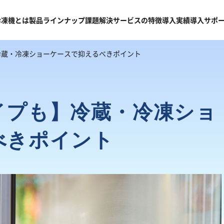
冷凍機
とは
製品
ラインナップ
課題
解決
サービスの
特徴
導入
実績
導入
サポ
冷蔵・冷凍ショーケースで抑えるべきポイント
イプも】冷蔵・冷凍ショ
べきポイント