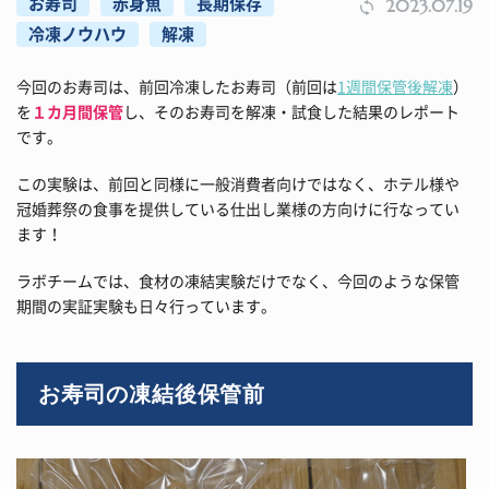
お寿司
赤身魚
長期保存
2023.07.19
冷凍ノウハウ
解凍
今回のお寿司は、前回冷凍したお寿司（前回は
1週間保管後解凍
）
を
１カ月間保管
し、そのお寿司を解凍・試食した結果のレポート
です。
この実験は、前回と同様に一般消費者向けではなく、ホテル様や
冠婚葬祭の食事を提供している仕出し業様の方向けに行なってい
ます！
ラボチームでは、食材の凍結実験だけでなく、今回のような保管
期間の実証実験も日々行っています。
お寿司の凍結後保管前