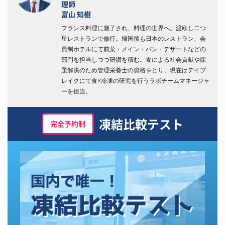
理師
富山 知樹
フランス料理に魅了され、料理の世界へ。渡欧し二つ
星レストランで修行。帰国後も日本のレストラン、会
員制ホテルにて前菜・メイン・パン・デザートなどの
部門を担当しつつ研鑽を積む。食による社会貢献や課
題解決のため管理栄養士の資格をとり、現在はデイブ
レイクにて食×冷凍の研究を行うラボチームマネージャ
ーを担当。
凍結比較テスト
完全予約制