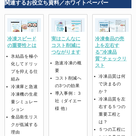
関連するお役立ち資料／ホワイトペーパー
冷凍スピード
実はこんなに
冷凍食品の売
の重要性とは
コスト削減に
上を左右す
つながります
る”冷凍品
氷結晶を極小
質”チェックリ
急速冷凍の概
化してドリッ
スト
要
プを抑える仕
冷凍品質は何
コスト削減へ
組み
で決まるの
の3つの効果
冷凍庫と急速
か？
導入事例：３
冷凍機の生産
冷凍品質を左
社（ダイエー
量シミュレー
右する５つの
様 他）
ション
重要工程と
食品衛生リス
は？
クが低減する
５つの工程に
理由