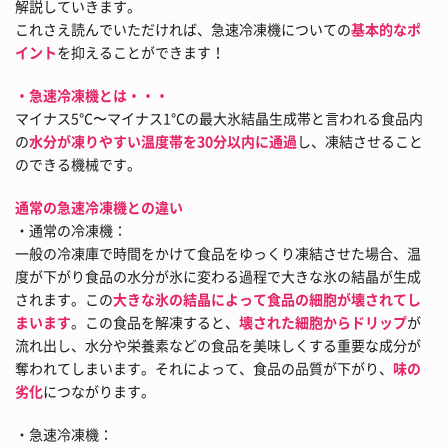
解説していきます。
これさえ読んでいただければ、急速冷凍機についての
基本的なポ
イント
を抑えることができます！
・急速冷凍機とは・・・
マイナス5℃〜マイナス1℃の最大氷結晶生成帯と言われる食品内
の
水分が凍りやすい温度帯を30分以内に通過
し、凍結させること
のできる機械です。
通常の急速冷凍機との違い
・通常の冷凍機：
一般の冷凍庫で時間をかけて食品をゆっくり凍結させた場合、温
度が下がり食品の水分が氷に変わる過程で大きな氷の結晶が生成
されます。この
大きな氷の結晶によって食品の細胞が壊されてし
まいます
。この食品を解凍すると、
壊された細胞からドリップ
が
流れ出し、水分や栄養素などの食品を美味しくする重要な成分が
奪われてしまいます。それによって、食品の品質が下がり、
味の
劣化
につながります。
・急速冷凍機：