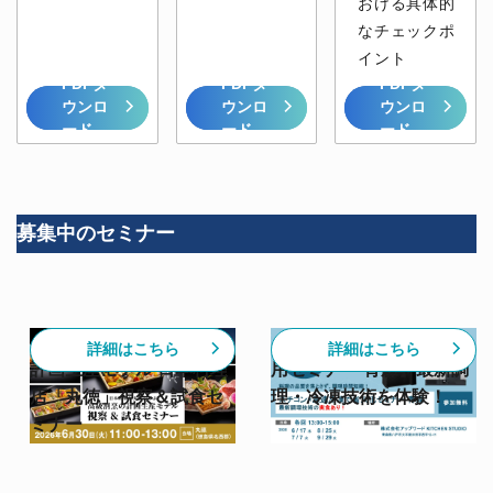
おける具体的
なチェックポ
イント
PDFダ
PDFダ
PDFダ
ウンロ
ウンロ
ウンロ
ード
ード
ード
募集中のセミナー
【6/30開催】高級割烹の
【スチコン✕急速冷凍活
詳細はこちら
詳細はこちら
計画生産モデル 日本料理
用セミナー 青森】最新調
店「丸徳」視察＆試食セ
理・冷凍技術を体験！
ミナー