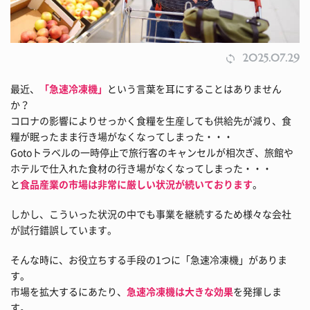
2025.07.29
最近、
「急速冷凍機」
という言葉を耳にすることはありません
か？
コロナの影響によりせっかく食糧を生産しても供給先が減り、食
糧が眠ったまま行き場がなくなってしまった・・・
Gotoトラベルの一時停止で旅行客のキャンセルが相次ぎ、旅館や
ホテルで仕入れた食材の行き場がなくなってしまった・・・
と
食品産業の市場は非常に厳しい状況が続いております
。
しかし、こういった状況の中でも事業を継続するため様々な会社
が試行錯誤しています。
そんな時に、お役立ちする手段の1つに「急速冷凍機」がありま
す。
市場を拡大するにあたり、
急速冷凍機は大きな効果
を発揮しま
す。