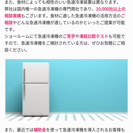
また、食材によっても相性のいい急速冷凍装置は異なります。
弊社は国内唯一の急速冷凍機の専門商社であり、
10,000社以上の
相談実績
もございます。食材に適した急速冷凍機の活用方法の
ご
相談
やどんな急速冷凍機が適しているのかといったご提案が可能
です。
ショールームにて急速冷凍機の
ご見学
や
凍結比較テスト
も可能で
すので、急速冷凍機をご検討されている方は、ぜひお気軽にご相
談ください。
また、最近では
補助金
を使って急速冷凍機を導入されるお客様も