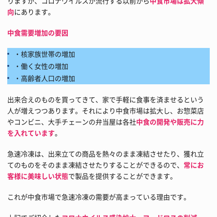
りますが、コロナウイルスが流行する以前から
中食市場は拡大傾
向
にあります。
中食需要増加の要因
・核家族世帯の増加
・働く女性の増加
・高齢者人口の増加
出来合えのものを買ってきて、家で手軽に食事を済ませるという
人が増えつつあります。それにより中食市場は拡大し、お惣菜店
やコンビニ、大手チェーンの弁当屋は各社
中食の開発や販売に力
を入れています
。
急速冷凍は、出来立ての商品を熱々のまま凍結させたり、獲れ立
てのものをそのまま凍結させたりすることができるので、
常にお
客様に美味しい状態
で製品を提供することができます。
これが中食市場で急速冷凍の需要が高まっている理由です。