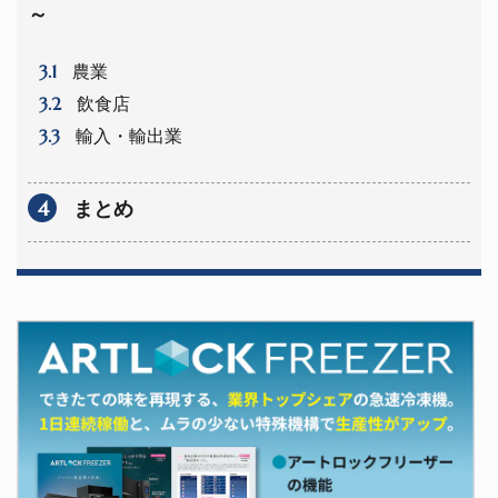
～
3.1
農業
3.2
飲食店
3.3
輸入・輸出業
4
まとめ