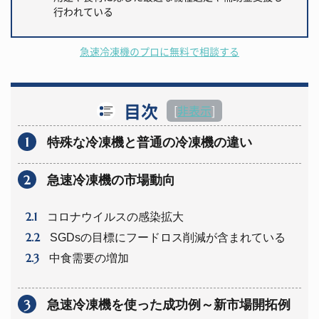
行われている
急速冷凍機のプロに無料で相談する
目次
[
非表示
]
1
特殊な冷凍機と普通の冷凍機の違い
2
急速冷凍機の市場動向
2.1
コロナウイルスの感染拡大
2.2
SGDsの目標にフードロス削減が含まれている
2.3
中食需要の増加
3
急速冷凍機を使った成功例～新市場開拓例