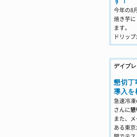
す！
今年の8
焼き芋に
ます。
ドリップ
デイブレ
懇切丁
導入を
急速冷凍
さんに
懇
また、メ
ある東京
関でテス