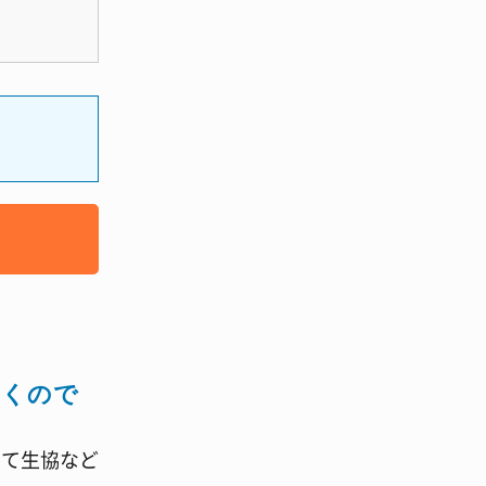
つくので
して生協など