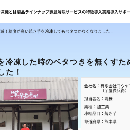
冷凍機
とは
製品
ラインナップ
課題
解決
サービスの
特徴
導入
実績
導入
サポ
削減！糖度が高い焼き芋を冷凍してもベタつかなくなりました！
を冷凍した時のベタつきを無くすた
した！
会社名：
有限会社コウヤ
（芋屋長兵衛）
担当者名：
堤様
業種：
加工業
凍結品目：
焼き芋
都道府県：
熊本県