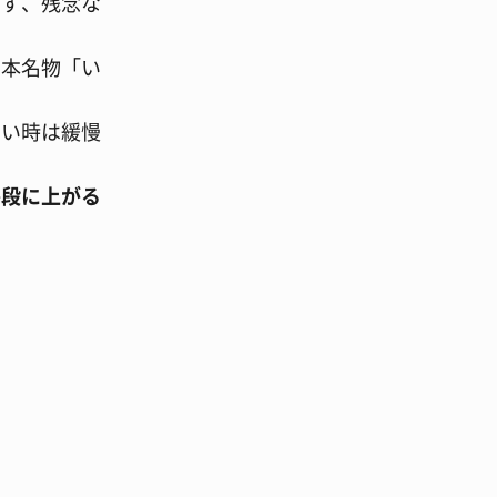
きず、残念な
熊本名物「い
多い時は緩慢
格段に上がる