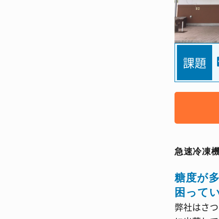
課題
急速冷凍
糖度が
困って
弊社はさつ