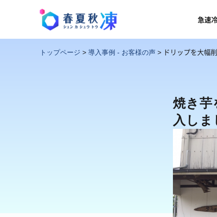
急速
ドリップを大幅
トップページ
>
導入事例 - お客様の声
>
焼き芋
入しま