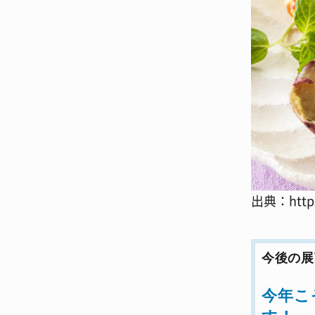
出典：https:
今後の展
今年こ