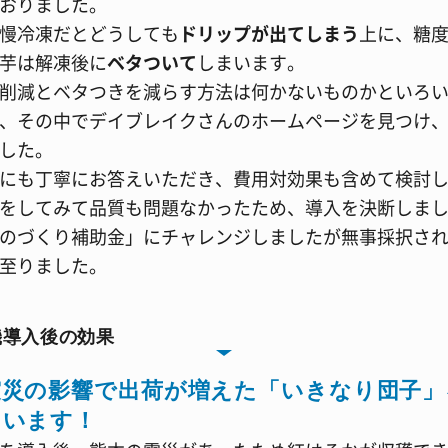
おりました。
慢冷凍だとどうしても
ドリップが出てしまう
上に、糖度
芋は解凍後に
ベタついて
しまいます。
削減とベタつきを減らす方法は何かないものかといろ
、その中でデイブレイクさんのホームページを見つけ
した。
にも丁寧にお答えいただき、費用対効果も含めて検討
をしてみて品質も問題なかったため、導入を決断しま
のづくり補助金」にチャレンジしましたが無事採択さ
至りました。
機導入後の効果
震災の影響で出荷が増えた「いきなり団子」
ています！