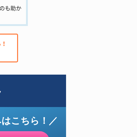
のも助か
る！
ト
みはこちら！／