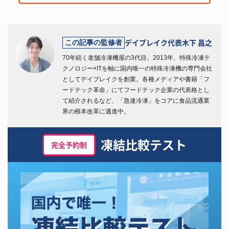
デイブレイク代表
木下 昌之
この記事の監修者
70年続く老舗冷凍機屋の3代目。2013年、特殊冷凍テ
クノロジー×ITを軸に国内唯一の特殊冷凍機の専門会社
としてデイブレイクを創業。各種メディアや書籍「フ
ードテック革命」にてフードテック企業の代表格とし
て紹介されるなど、「急速冷凍」をコアに食品流通業
界の根本改革に邁進中。
凍結比較テスト
完全予約制