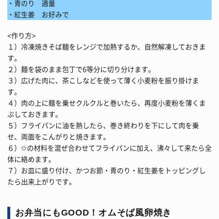
・青のり 適量
・紅生姜 お好みで
<作り方>
１）冷凍焼きそば麺をレンジで加熱するか、自然解凍しておきま
す。
２）麺を袋のまま包丁で6等分に切り分けます。
３）広げた肉に、茶こしなどを使って薄く小麦粉を振り掛けま
す。
４）肉の上に麺を乗せクルクルと巻いたら、再度小麦粉を薄くま
ぶしておきます。
５）フライパンに油を熱したら、巻き終わりを下にして肉を乗
せ、両面をこんがりと焼きます。
６）✩の材料を混ぜ合わせてフライパンに加え、沸々して来たら全
体に絡めます。
７）お皿に盛り付け、かつお節・青のり・紅生姜をトッピングし
たら出来上がりです。
お弁当にもGOOD！オムそば風卵焼き