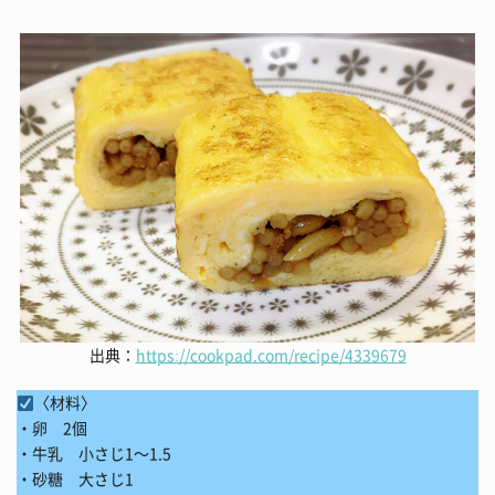
出典：
https://cookpad.com/recipe/4339679
〈材料〉
・卵 2個
・牛乳 小さじ1～1.5
・砂糖 大さじ1