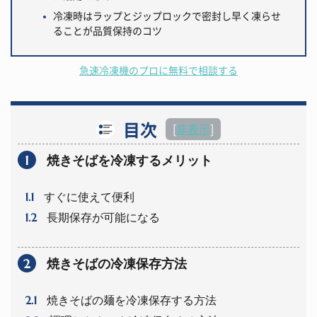
冷凍時はラップとジップロックで密封し早く凍らせ
ることが品質保持のコツ
急速冷凍機のプロに無料で相談する
目次
[
非表示
]
1
焼きそばを冷凍するメリット
1.1
すぐに使えて便利
1.2
長期保存が可能になる
2
焼きそばの冷凍保存方法
2.1
焼きそばの麺を冷凍保存する方法