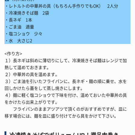
・レトルトの中華丼の具（もちろん手作りでもOK） 2人分
・冷凍焼きそば麺 2袋
・長ネギ 1本
・ごま油 適量
・塩コショウ 少々
・水 大さじ2
<作り方>
１）長ネギは斜めに薄切りにして、冷凍焼きそば麺はレンジで加
熱して温めておきます。
２）中華丼の具を温めます。
３）ごま油を引いたフライパンに、長ネギ・麺の順に乗せ、水を
回しかけたら蓋をして蒸し焼きにします。
４）麺に軽く塩コショウで下味を付け、温めておいた中華丼の具
をかけたら出来上がりです。
フライパンのままアツアツで頂くのがおすすめですが、皿に
移す場合には、麺を皿に盛り付けてから具をかけて下さい。