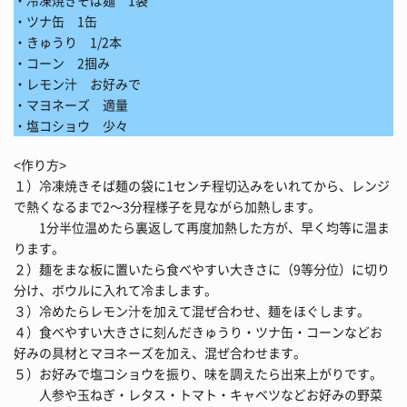
・冷凍焼きそば麺 1袋
・ツナ缶 1缶
・きゅうり 1/2本
・コーン 2掴み
・レモン汁 お好みで
・マヨネーズ 適量
・塩コショウ 少々
<作り方>
１）冷凍焼きそば麺の袋に1センチ程切込みをいれてから、レンジ
で熱くなるまで2～3分程様子を見ながら加熱します。
1分半位温めたら裏返して再度加熱した方が、早く均等に温ま
ります。
２）麺をまな板に置いたら食べやすい大きさに（9等分位）に切り
分け、ボウルに入れて冷まします。
３）冷めたらレモン汁を加えて混ぜ合わせ、麺をほぐします。
４）食べやすい大きさに刻んだきゅうり・ツナ缶・コーンなどお
好みの具材とマヨネーズを加え、混ぜ合わせます。
５）お好みで塩コショウを振り、味を調えたら出来上がりです。
人参や玉ねぎ・レタス・トマト・キャベツなどお好みの野菜