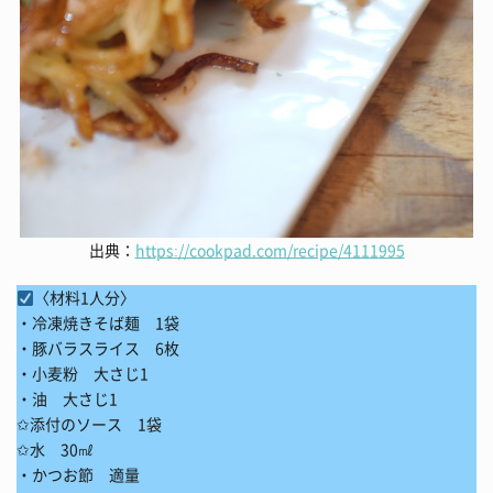
出典：
https://cookpad.com/recipe/4111995
〈材料1人分〉
・冷凍焼きそば麺 1袋
・豚バラスライス 6枚
・小麦粉 大さじ1
・油 大さじ1
✩添付のソース 1袋
✩水 30㎖
・かつお節 適量