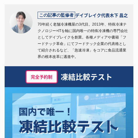
デイブレイク代表
木下 昌之
この記事の監修者
70年続く老舗冷凍機屋の3代目。2013年、特殊冷凍テ
クノロジー×ITを軸に国内唯一の特殊冷凍機の専門会社
としてデイブレイクを創業。各種メディアや書籍「フ
ードテック革命」にてフードテック企業の代表格とし
て紹介されるなど、「急速冷凍」をコアに食品流通業
界の根本改革に邁進中。
凍結比較テスト
完全予約制