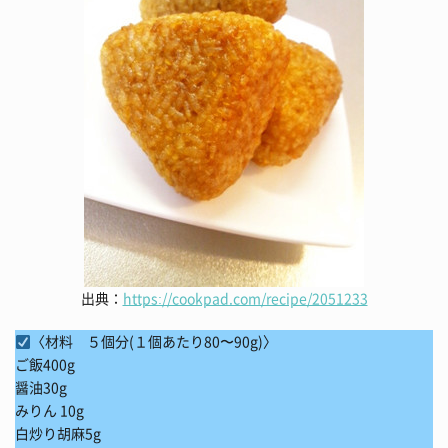
出典：
https://cookpad.com/recipe/2051233
〈材料 ５個分(１個あたり80〜90g)〉
ご飯400g
醤油30g
みりん 10g
白炒り胡麻5g