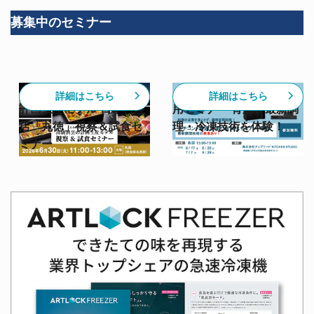
募集中のセミナー
【6/30開催】高級割烹の
【スチコン✕急速冷凍活
詳細はこちら
詳細はこちら
計画生産モデル 日本料理
用セミナー 青森】最新調
店「丸徳」視察＆試食セ
理・冷凍技術を体験！
ミナー