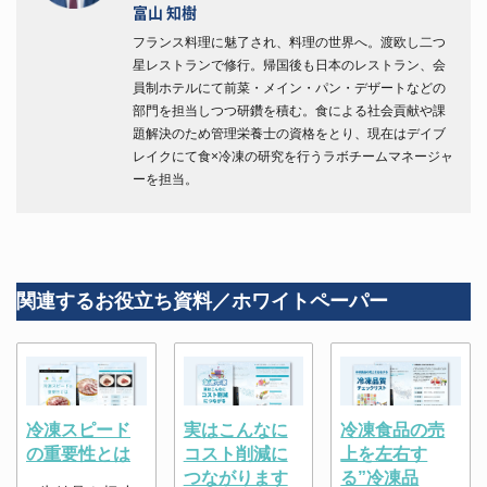
富山 知樹
フランス料理に魅了され、料理の世界へ。渡欧し二つ
星レストランで修行。帰国後も日本のレストラン、会
員制ホテルにて前菜・メイン・パン・デザートなどの
部門を担当しつつ研鑽を積む。食による社会貢献や課
題解決のため管理栄養士の資格をとり、現在はデイブ
レイクにて食×冷凍の研究を行うラボチームマネージャ
ーを担当。
関連するお役立ち資料／ホワイトペーパー
冷凍スピード
実はこんなに
冷凍食品の売
の重要性とは
コスト削減に
上を左右す
つながります
る”冷凍品