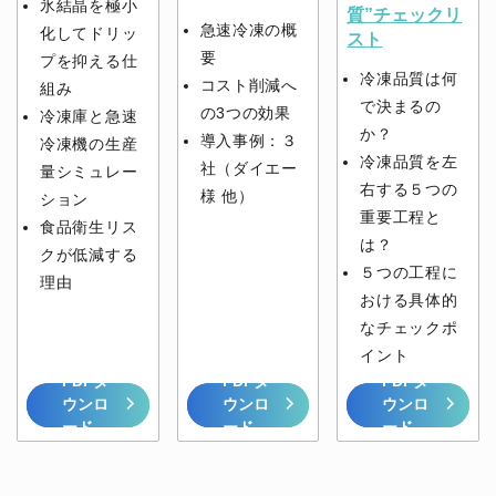
氷結晶を極小
質”チェックリ
急速冷凍の概
化してドリッ
スト
要
プを抑える仕
冷凍品質は何
コスト削減へ
組み
で決まるの
の3つの効果
冷凍庫と急速
か？
導入事例：３
冷凍機の生産
冷凍品質を左
社（ダイエー
量シミュレー
右する５つの
様 他）
ション
重要工程と
食品衛生リス
は？
クが低減する
５つの工程に
理由
おける具体的
なチェックポ
イント
PDFダ
PDFダ
PDFダ
ウンロ
ウンロ
ウンロ
ード
ード
ード