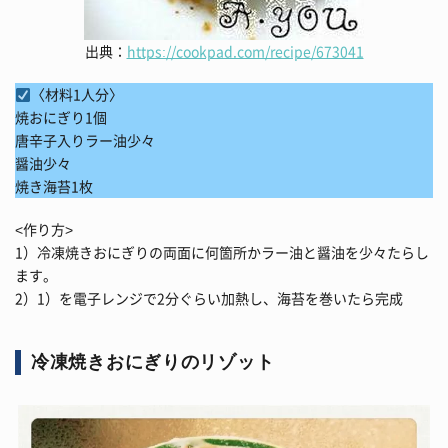
出典：
https://cookpad.com/recipe/673041
〈材料1人分〉
焼おにぎり1個
唐辛子入りラー油少々
醤油少々
焼き海苔1枚
<作り方>
1）冷凍焼きおにぎりの両面に何箇所かラー油と醤油を少々たらし
ます。
2）1）を電子レンジで2分ぐらい加熱し、海苔を巻いたら完成
冷凍焼きおにぎりのリゾット