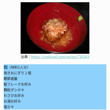
出典：
https://cookpad.com/recipe/730342
〈材料1人分〉
焼きおにぎり１個
鰹節適量
鮭フレークお好み
顆粒ダシ少々
わさびお好み
お湯お好み
塩少々