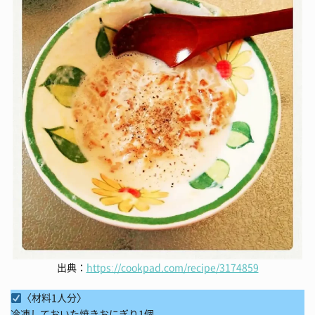
出典：
https://cookpad.com/recipe/3174859
〈材料1人分〉
冷凍しておいた焼きおにぎり1個