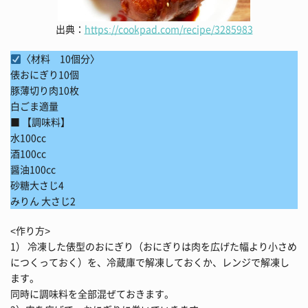
出典：
https://cookpad.com/recipe/3285983
〈材料 10個分〉
俵おにぎり10個
豚薄切り肉10枚
白ごま適量
■ 【調味料】
水100cc
酒100cc
醤油100cc
砂糖大さじ4
みりん 大さじ2
<作り方>
1） 冷凍した俵型のおにぎり（おにぎりは肉を広げた幅より小さめ
につくっておく）を、冷蔵庫で解凍しておくか、レンジで解凍し
ます。
同時に調味料を全部混ぜておきます。