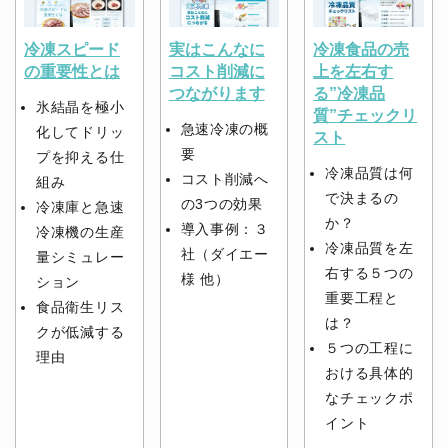
冷凍スピード
実はこんなに
冷凍食品の売
の重要性とは
コスト削減に
上を左右す
つながります
る”冷凍品
氷結晶を極小
質”チェックリ
急速冷凍の概
化してドリッ
スト
要
プを抑える仕
冷凍品質は何
コスト削減へ
組み
で決まるの
の3つの効果
冷凍庫と急速
か？
導入事例：３
冷凍機の生産
冷凍品質を左
社（ダイエー
量シミュレー
右する５つの
様 他）
ション
重要工程と
食品衛生リス
は？
クが低減する
５つの工程に
理由
おける具体的
なチェックポ
イント
PDFダ
PDFダ
PDFダ