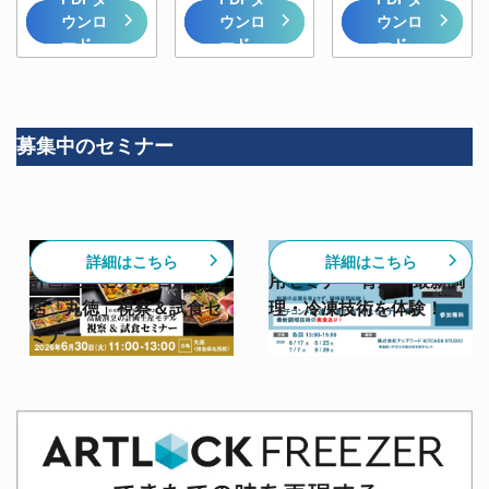
ウンロ
ウンロ
ウンロ
ード
ード
ード
募集中のセミナー
【6/30開催】高級割烹の
【スチコン✕急速冷凍活
詳細はこちら
詳細はこちら
計画生産モデル 日本料理
用セミナー 青森】最新調
店「丸徳」視察＆試食セ
理・冷凍技術を体験！
ミナー