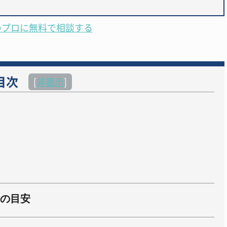
のプロに無料で相談する
目次
[
非表示
]
の目安