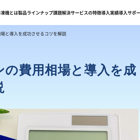
冷凍機
とは
製品
ラインナップ
課題
解決
サービスの
特徴
導入
実績
導入
サポ
相場と導入を成功させるコツを解説
ンの費用相場と導入を成
説