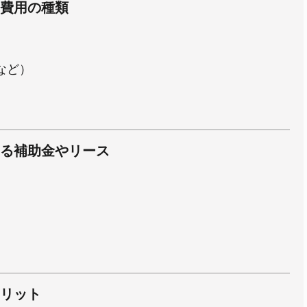
費用の種類
など）
る補助金やリース
リット