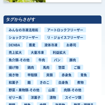
タグからさがす
みんなの冷凍活用術
アートロックフリーザー
ショックフリーザー
リ・ジョイスフリーザー
DENBA
蕎麦
液体冷凍
お寿司
売上拡大
大量冷凍
利益拡大
魚介類-その他
牛肉
パン
豚肉
揚げ物
鶏肉
馬肉
惣菜
ご飯
焼き物
甲殻類
貝類
赤身魚
青魚
和菓子
麺
きのこ
白身魚
煮物
野菜・果物類-その他
山菜
肉類-その他
ゼリー系
洋菓子
漬物
スイーツ類
麺類
鮮魚
肉類
海産物
惣菜・調理品