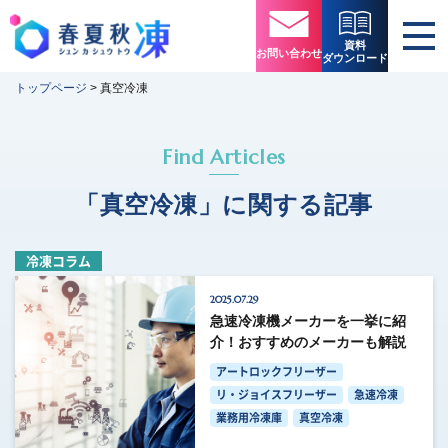
資料
お問い合わせ
ダウンロード
トップページ
>
真空冷凍
Find Articles
「真空冷凍」に関する記事
冷凍コラム
2025.07.29
急速冷凍機メーカーを一挙に紹
介！おすすめのメーカーも解説
アートロックフリーザー
リ・ジョイスフリーザー
急速冷凍
業務用冷凍庫
真空冷凍