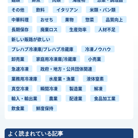
その他
飲料
イタリアン
米類・パン類
中華料理
おせち
果物
惣菜
品質向上
長期保存
廃棄ロス
生産効率
人材不足
新しい販路が欲しい
プレハブ冷凍庫/プレハブ冷蔵庫
冷凍ノウハウ
卸売業
家庭用冷凍庫/冷蔵庫
小売業
急速冷凍
政府・地方・公共団体関連
業務用冷凍庫
水産業・漁業
液体窒素
真空冷凍
瞬間冷凍
製造業
解凍
輸入・輸出業
農業
配達業
食品加工業
飲食業
鮮度保持
よく読まれている記事