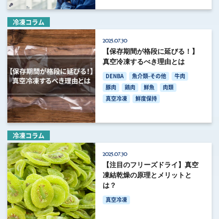
冷凍コラム
2025.07.30
【保存期間が格段に延びる！】
真空冷凍するべき理由とは
DENBA
魚介類-その他
牛肉
豚肉
鶏肉
鮮魚
肉類
真空冷凍
鮮度保持
冷凍コラム
2025.07.30
【注目のフリーズドライ】真空
凍結乾燥の原理とメリットと
は？
真空冷凍