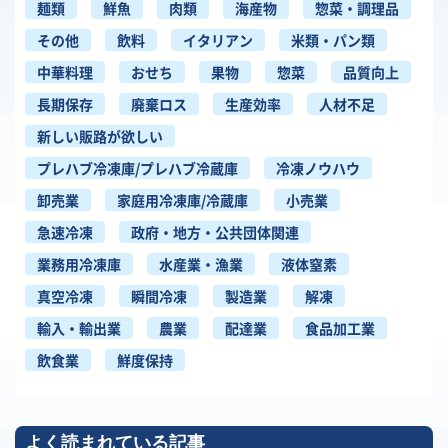
麺類
鮮魚
肉類
海産物
惣菜・調理品
その他
飲料
イタリアン
米類・パン類
中華料理
おせち
果物
惣菜
品質向上
長期保存
廃棄ロス
生産効率
人材不足
新しい販路が欲しい
プレハブ冷凍庫/プレハブ冷蔵庫
冷凍ノウハウ
卸売業
家庭用冷凍庫/冷蔵庫
小売業
急速冷凍
政府・地方・公共団体関連
業務用冷凍庫
水産業・漁業
液体窒素
真空冷凍
瞬間冷凍
製造業
解凍
輸入・輸出業
農業
配達業
食品加工業
飲食業
鮮度保持
よく読まれている記事