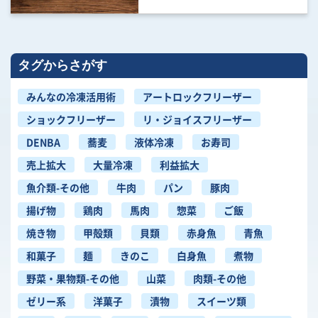
タグからさがす
みんなの冷凍活用術
アートロックフリーザー
ショックフリーザー
リ・ジョイスフリーザー
DENBA
蕎麦
液体冷凍
お寿司
売上拡大
大量冷凍
利益拡大
魚介類-その他
牛肉
パン
豚肉
揚げ物
鶏肉
馬肉
惣菜
ご飯
焼き物
甲殻類
貝類
赤身魚
青魚
和菓子
麺
きのこ
白身魚
煮物
野菜・果物類-その他
山菜
肉類-その他
ゼリー系
洋菓子
漬物
スイーツ類