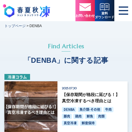
資料
お問い合わせ
ダウンロード
トップページ
>
DENBA
Find Articles
「DENBA」に関する記事
冷凍コラム
2025.07.30
【保存期間が格段に延びる！】
真空冷凍するべき理由とは
DENBA
魚介類-その他
牛肉
豚肉
鶏肉
鮮魚
肉類
真空冷凍
鮮度保持