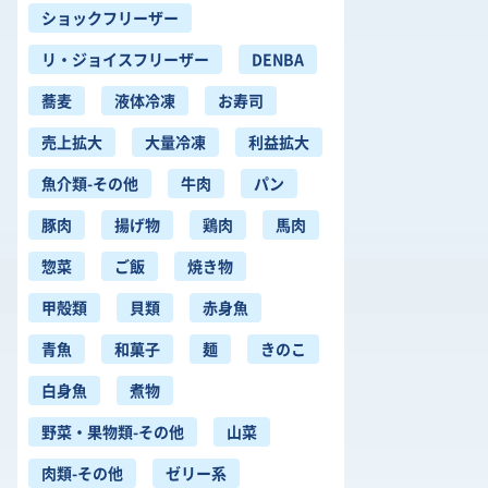
ショックフリーザー
リ・ジョイスフリーザー
DENBA
蕎麦
液体冷凍
お寿司
売上拡大
大量冷凍
利益拡大
魚介類-その他
牛肉
パン
豚肉
揚げ物
鶏肉
馬肉
惣菜
ご飯
焼き物
甲殻類
貝類
赤身魚
青魚
和菓子
麺
きのこ
白身魚
煮物
野菜・果物類-その他
山菜
肉類-その他
ゼリー系