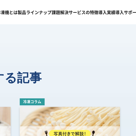
冷凍機
とは
製品
ラインナップ
課題
解決
サービスの
特徴
導入
実績
導入
サポ
する記事
冷凍コラム