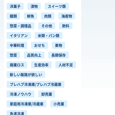
洋菓子
漬物
スイーツ類
麺類
鮮魚
肉類
海産物
惣菜・調理品
その他
飲料
イタリアン
米類・パン類
中華料理
おせち
果物
惣菜
品質向上
長期保存
廃棄ロス
生産効率
人材不足
新しい販路が欲しい
プレハブ冷凍庫/プレハブ冷蔵庫
冷凍ノウハウ
卸売業
家庭用冷凍庫/冷蔵庫
小売業
急速冷凍