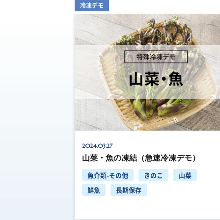
冷凍デモ
2024.03.27
山菜・魚の凍結（急速冷凍デモ）
魚介類-その他
きのこ
山菜
鮮魚
長期保存