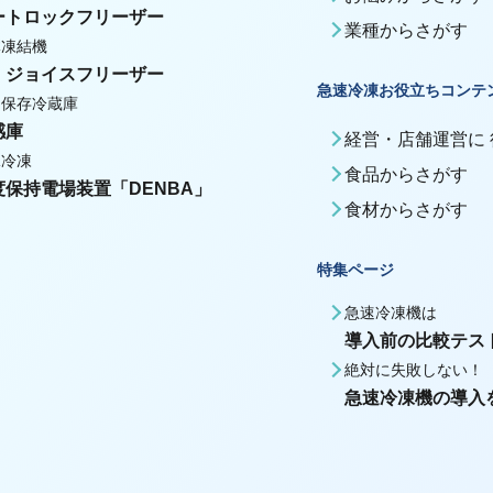
ートロックフリーザー
業種からさがす
体凍結機
・ジョイスフリーザー
急速冷凍お役立ちコンテ
期保存冷蔵庫
感庫
経営・店舗運営に
殊冷凍
食品からさがす
度保持電場装置「DENBA」
食材からさがす
特集ページ
急速冷凍機は
導入前の比較テス
絶対に失敗しない！
急速冷凍機の導入