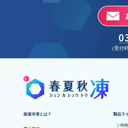
0
（受付時
急速冷凍とは？
製品ラ
特