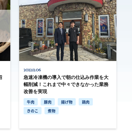
2022.12.06
紹
急速冷凍機の導入で朝の仕込み作業を大
幅削減！これまで中々できなかった業務
改善を実現
牛肉
豚肉
揚げ物
鶏肉
きのこ
煮物