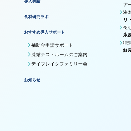
導入実績
ア
液
食材研究ラボ
リ
長
おすすめ導入サポート
氷
特
補助金申請サポート
鮮
凍結テストルームのご案内
デイブレイクファミリー会
お知らせ