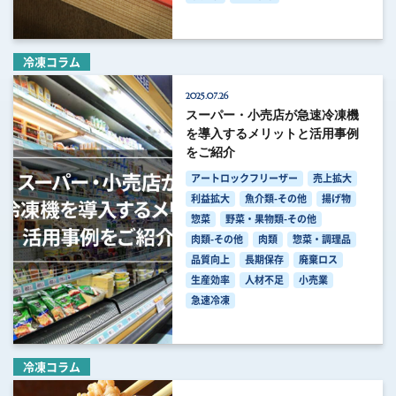
冷凍コラム
2025.07.26
スーパー・小売店が急速冷凍機
を導入するメリットと活用事例
をご紹介
アートロックフリーザー
売上拡大
利益拡大
魚介類-その他
揚げ物
惣菜
野菜・果物類-その他
肉類-その他
肉類
惣菜・調理品
品質向上
長期保存
廃棄ロス
生産効率
人材不足
小売業
急速冷凍
冷凍コラム