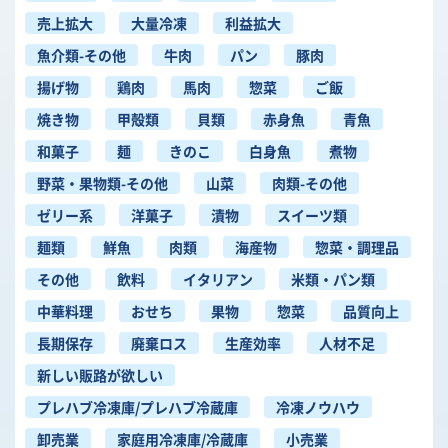
売上拡大
大量冷凍
利益拡大
魚介類-その他
牛肉
パン
豚肉
揚げ物
鶏肉
馬肉
惣菜
ご飯
焼き物
甲殻類
貝類
赤身魚
青魚
和菓子
麺
きのこ
白身魚
煮物
野菜・果物類-その他
山菜
肉類-その他
ゼリー系
洋菓子
漬物
スイーツ類
麺類
鮮魚
肉類
海産物
惣菜・調理品
その他
飲料
イタリアン
米類・パン類
中華料理
おせち
果物
惣菜
品質向上
長期保存
廃棄ロス
生産効率
人材不足
新しい販路が欲しい
プレハブ冷凍庫/プレハブ冷蔵庫
冷凍ノウハウ
卸売業
家庭用冷凍庫/冷蔵庫
小売業