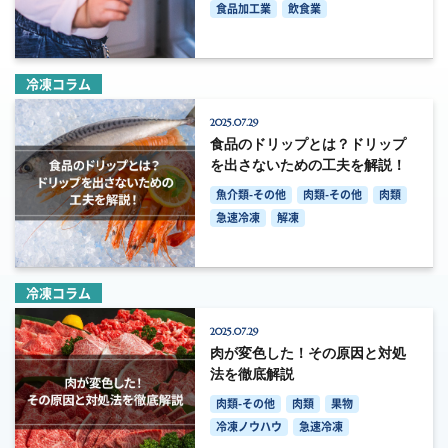
食品加工業
飲食業
冷凍コラム
2025.07.29
食品のドリップとは？ドリップ
を出さないための工夫を解説！
魚介類-その他
肉類-その他
肉類
急速冷凍
解凍
冷凍コラム
2025.07.29
肉が変色した！その原因と対処
法を徹底解説
肉類-その他
肉類
果物
冷凍ノウハウ
急速冷凍