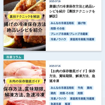
2025.07.26
唐揚げの冷凍保存方法と絶品レ
シピを紹介【裏技テクニックを
解説】
みんなの冷凍活用術
揚げ物
肉類-その他
プレハブ冷凍庫/プレハブ冷蔵庫
冷凍ノウハウ
家庭用冷凍庫/冷蔵庫
冷凍コラム
2025.07.26
【お肉の保存徹底ガイド】保存
方法、賞味期限、解凍方法、急
速冷凍
みんなの冷凍活用術
牛肉
豚肉
鶏肉
肉類-その他
肉類
冷凍ノウハウ
家庭用冷凍庫/冷蔵庫
急速冷凍
解凍