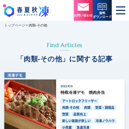
資料
お問い合わせ
ダウンロード
トップページ
>
肉類-その他
Find Articles
「肉類-その他」に関する記事
冷凍デモ
2023.10.11
特殊冷凍デモ 焼肉弁当
アートロックフリーザー
肉類-その他
肉類
惣菜・調理品
惣菜
品質向上
新しい販路が欲しい
冷凍ノウハウ
小売業
急速冷凍