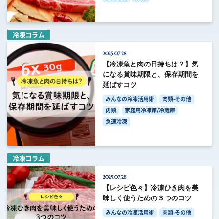
冷凍コラム
2025.07.28
【冷凍魚と肉の日持ちは？】気
になる賞味期限と、保存期間を
延ばすコツ
みんなの冷凍活用術
肉類-その他
肉類
家庭用冷凍庫/冷蔵庫
急速冷凍
冷凍コラム
2025.07.28
【レシピ色々】冷凍ひき肉を美
味しく使うための３つのコツ
みんなの冷凍活用術
肉類-その他