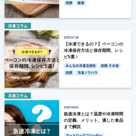
肉類
解凍
冷凍コラム
2025.07.28
【冷凍できるの？】ベーコンの
冷凍保存方法と保存期間、レシ
ピ5選！
みんなの冷凍活用術
肉類-その他
肉類
冷凍ノウハウ
冷凍コラム
2025.06.10
急速冷凍とは？温度や冷凍時間
の定義、メリット、適した食品
まで解説
アートロックフリーザー