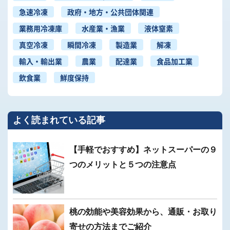
急速冷凍
政府・地方・公共団体関連
業務用冷凍庫
水産業・漁業
液体窒素
真空冷凍
瞬間冷凍
製造業
解凍
輸入・輸出業
農業
配達業
食品加工業
飲食業
鮮度保持
よく読まれている記事
【手軽でおすすめ】ネットスーパーの９
つのメリットと５つの注意点
桃の効能や美容効果から、通販・お取り
寄せの方法までご紹介