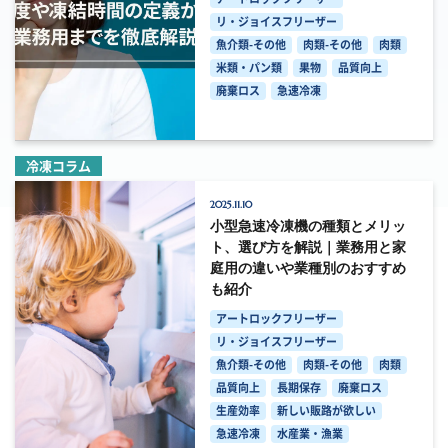
リ・ジョイスフリーザー
魚介類-その他
肉類-その他
肉類
米類・パン類
果物
品質向上
廃棄ロス
急速冷凍
冷凍コラム
2025.11.10
小型急速冷凍機の種類とメリッ
ト、選び方を解説｜業務用と家
庭用の違いや業種別のおすすめ
も紹介
アートロックフリーザー
リ・ジョイスフリーザー
魚介類-その他
肉類-その他
肉類
品質向上
長期保存
廃棄ロス
生産効率
新しい販路が欲しい
急速冷凍
水産業・漁業