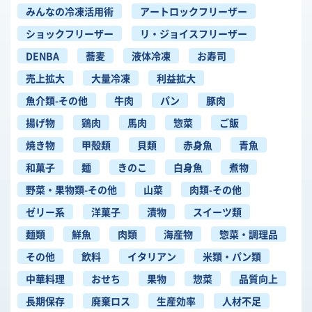
みんなの冷凍活用術
アートロックフリーザー
ショックフリーザー
リ・ジョイスフリーザー
DENBA
蕎麦
液体冷凍
お寿司
売上拡大
大量冷凍
利益拡大
魚介類-その他
牛肉
パン
豚肉
揚げ物
鶏肉
馬肉
惣菜
ご飯
焼き物
甲殻類
貝類
赤身魚
青魚
和菓子
麺
きのこ
白身魚
煮物
野菜・果物類-その他
山菜
肉類-その他
ゼリー系
洋菓子
漬物
スイーツ類
麺類
鮮魚
肉類
海産物
惣菜・調理品
その他
飲料
イタリアン
米類・パン類
中華料理
おせち
果物
惣菜
品質向上
長期保存
廃棄ロス
生産効率
人材不足