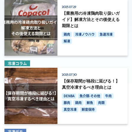
2025.07.29
【業務用の冷凍鶏肉取り扱いガ
イド】解凍方法とその後使える
期限とは
鶏肉
冷凍ノウハウ
急速冷凍
解凍
冷凍コラム
2025.07.30
【保存期間が格段に延びる！】
真空冷凍するべき理由とは
DENBA
魚介類-その他
牛肉
豚肉
鶏肉
鮮魚
肉類
真空冷凍
鮮度保持
冷凍デモ