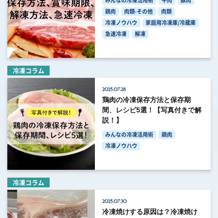
みんなの冷凍活用術
牛肉
豚肉
鶏肉
肉類-その他
肉類
冷凍ノウハウ
家庭用冷凍庫/冷蔵庫
急速冷凍
解凍
冷凍コラム
2025.07.28
鶏肉の冷凍保存方法と保存期
間、レシピ5選！【写真付きで解
説！】
みんなの冷凍活用術
鶏肉
冷凍ノウハウ
冷凍コラム
2025.07.30
冷凍焼けする原因は？冷凍焼け