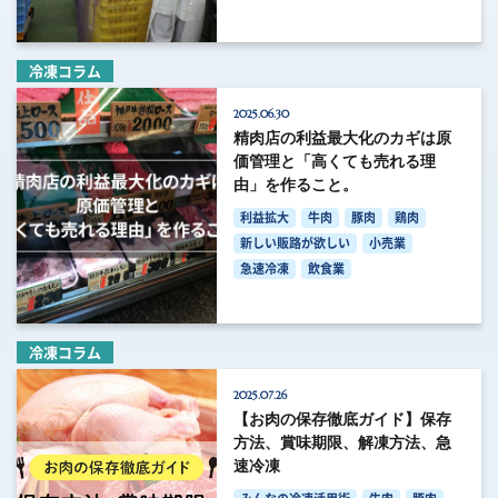
冷凍コラム
2025.06.30
精肉店の利益最大化のカギは原
価管理と「高くても売れる理
由」を作ること。
利益拡大
牛肉
豚肉
鶏肉
新しい販路が欲しい
小売業
急速冷凍
飲食業
冷凍コラム
2025.07.26
【お肉の保存徹底ガイド】保存
方法、賞味期限、解凍方法、急
速冷凍