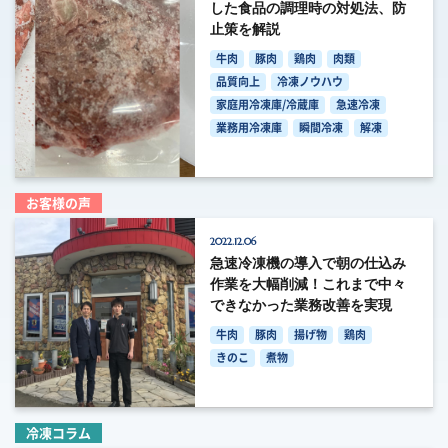
した食品の調理時の対処法、防
止策を解説
牛肉
豚肉
鶏肉
肉類
品質向上
冷凍ノウハウ
家庭用冷凍庫/冷蔵庫
急速冷凍
業務用冷凍庫
瞬間冷凍
解凍
お客様の声
2022.12.06
急速冷凍機の導入で朝の仕込み
作業を大幅削減！これまで中々
できなかった業務改善を実現
牛肉
豚肉
揚げ物
鶏肉
きのこ
煮物
冷凍コラム