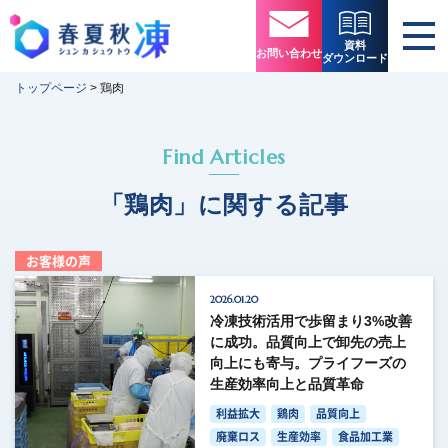
資料
お問い合わせ
ダウンロード
トップページ
>
鶏肉
Find Articles
「鶏肉」に関する記事
お客様の声
2026.01.20
冷凍技術活用で歩留まり3%改善
に成功。品質向上で卸先の売上
向上にも寄与。プライフーズの
生産効率向上と品質革命
利益拡大
鶏肉
品質向上
廃棄ロス
生産効率
食品加工業