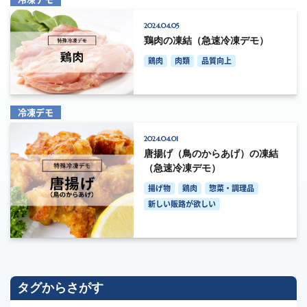
2024.04.05
鶏肉の凍結（急速冷凍デモ）
鶏肉
肉類
品質向上
冷凍デモ
2024.04.01
唐揚げ（鳥のからあげ）の凍結
（急速冷凍デモ）
揚げ物
鶏肉
惣菜・調理品
新しい販路が欲しい
タグからさがす