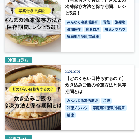
【写真付きで解説！】さんまの
冷凍保存方法と保存期間、レシ
ピ5選！
みんなの冷凍活用術
青魚
海産物
長期保存
廃棄ロス
冷凍ノウハウ
家庭用冷凍庫/冷蔵庫
冷凍コラム
2025.07.25
【どのくらい日持ちするの？】
炊き込みご飯の冷凍方法と保存
期間とは
みんなの冷凍活用術
ご飯
冷凍ノウハウ
家庭用冷凍庫/冷蔵庫
解凍
冷凍コラム