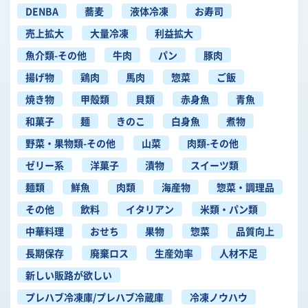
DENBA
蕎麦
液体冷凍
お寿司
売上拡大
大量冷凍
利益拡大
魚介類-その他
牛肉
パン
豚肉
揚げ物
鶏肉
馬肉
惣菜
ご飯
焼き物
甲殻類
貝類
赤身魚
青魚
和菓子
麺
きのこ
白身魚
煮物
野菜・果物類-その他
山菜
肉類-その他
ゼリー系
洋菓子
漬物
スイーツ類
麺類
鮮魚
肉類
海産物
惣菜・調理品
その他
飲料
イタリアン
米類・パン類
中華料理
おせち
果物
惣菜
品質向上
長期保存
廃棄ロス
生産効率
人材不足
新しい販路が欲しい
プレハブ冷凍庫/プレハブ冷蔵庫
冷凍ノウハウ