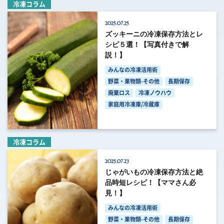
冷凍コラム
2025.07.25
ズッキーニの冷凍保存方法とレ
シピ５選！【写真付きで解
説！】
みんなの冷凍活用術
野菜・果物類-その他
長期保存
廃棄ロス
冷凍ノウハウ
家庭用冷凍庫/冷蔵庫
冷凍コラム
2025.07.23
じゃがいもの冷凍保存方法と絶
品時短レシピ！【ママさん必
見！】
みんなの冷凍活用術
野菜・果物類-その他
長期保存