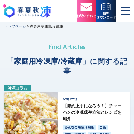
資料
お問い合わせ
ダウンロード
トップページ
>
家庭用冷凍庫/冷蔵庫
Find Articles
「家庭用冷凍庫/冷蔵庫」に関する記
事
冷凍コラム
2025.07.25
【節約上手になろう！】チャー
ハンの冷凍保存方法とレシピを
紹介
みんなの冷凍活用術
ご飯