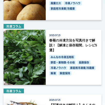
廃棄ロス
冷凍ノウハウ
家庭用冷凍庫/冷蔵庫
冷凍コラム
2025.07.25
春菊の冷凍方法を写真付きで解
説！【解凍と保存期間、レシピ5
選】
みんなの冷凍活用術
野菜・果物類-その他
長期保存
冷凍ノウハウ
家庭用冷凍庫/冷蔵庫
解凍
鮮度保持
冷凍コラム
2025.07.25