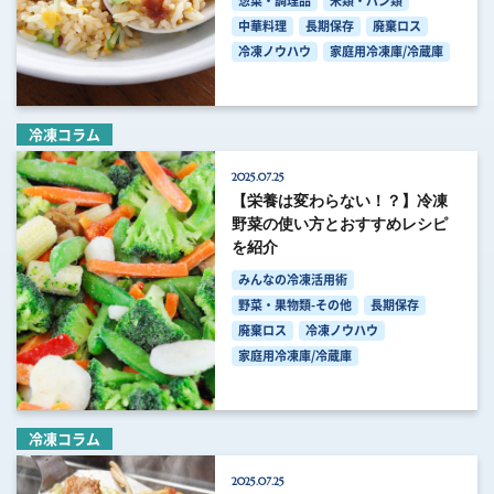
惣菜・調理品
米類・パン類
中華料理
長期保存
廃棄ロス
冷凍ノウハウ
家庭用冷凍庫/冷蔵庫
冷凍コラム
2025.07.25
【栄養は変わらない！？】冷凍
野菜の使い方とおすすめレシピ
を紹介
みんなの冷凍活用術
野菜・果物類-その他
長期保存
廃棄ロス
冷凍ノウハウ
家庭用冷凍庫/冷蔵庫
冷凍コラム
2025.07.25