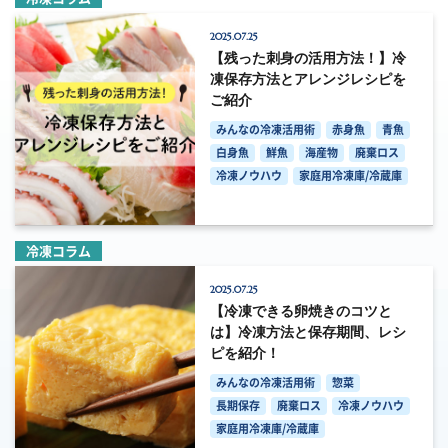
2025.07.25
【残った刺身の活用方法！】冷
凍保存方法とアレンジレシピを
ご紹介
みんなの冷凍活用術
赤身魚
青魚
白身魚
鮮魚
海産物
廃棄ロス
冷凍ノウハウ
家庭用冷凍庫/冷蔵庫
冷凍コラム
2025.07.25
【冷凍できる卵焼きのコツと
は】冷凍方法と保存期間、レシ
ピを紹介！
みんなの冷凍活用術
惣菜
長期保存
廃棄ロス
冷凍ノウハウ
家庭用冷凍庫/冷蔵庫