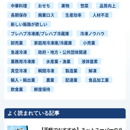
中華料理
おせち
果物
惣菜
品質向上
長期保存
廃棄ロス
生産効率
人材不足
新しい販路が欲しい
プレハブ冷凍庫/プレハブ冷蔵庫
冷凍ノウハウ
卸売業
家庭用冷凍庫/冷蔵庫
小売業
急速冷凍
政府・地方・公共団体関連
業務用冷凍庫
水産業・漁業
液体窒素
真空冷凍
瞬間冷凍
製造業
解凍
輸入・輸出業
農業
配達業
食品加工業
飲食業
鮮度保持
よく読まれている記事
【手軽でおすすめ】ネットスーパーの９