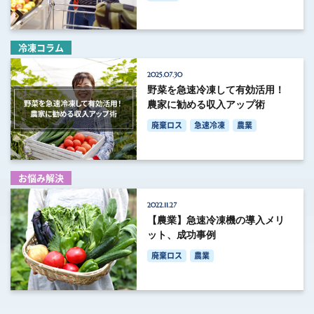
冷凍コラム
2025.07.30
野菜を急速冷凍して有効活用！
農家に勧める収入アップ術
廃棄ロス
急速冷凍
農業
お悩み解決
2022.11.27
【農業】急速冷凍機の導入メリ
ット、成功事例
廃棄ロス
農業