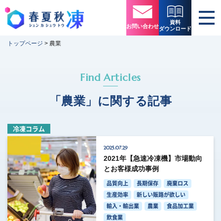
資料
お問い合わせ
ダウンロード
トップページ
>
農業
Find Articles
「農業」に関する記事
冷凍コラム
2025.07.29
2021年【急速冷凍機】市場動向
とお客様成功事例
品質向上
長期保存
廃棄ロス
生産効率
新しい販路が欲しい
輸入・輸出業
農業
食品加工業
飲食業