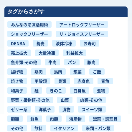
タグからさがす
みんなの冷凍活用術
アートロックフリーザー
ショックフリーザー
リ・ジョイスフリーザー
DENBA
蕎麦
液体冷凍
お寿司
売上拡大
大量冷凍
利益拡大
魚介類-その他
牛肉
パン
豚肉
揚げ物
鶏肉
馬肉
惣菜
ご飯
焼き物
甲殻類
貝類
赤身魚
青魚
和菓子
麺
きのこ
白身魚
煮物
野菜・果物類-その他
山菜
肉類-その他
ゼリー系
洋菓子
漬物
スイーツ類
麺類
鮮魚
肉類
海産物
惣菜・調理品
その他
飲料
イタリアン
米類・パン類