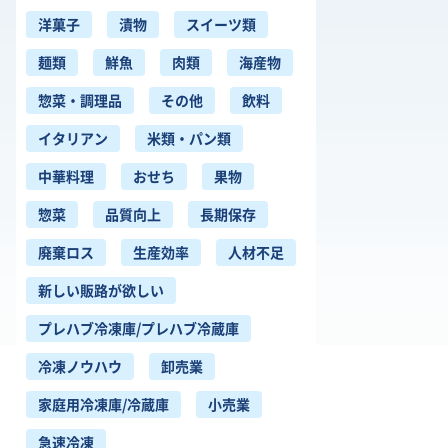
洋菓子
漬物
スイーツ類
麺類
鮮魚
肉類
海産物
惣菜・調理品
その他
飲料
イタリアン
米類・パン類
中華料理
おせち
果物
惣菜
品質向上
長期保存
廃棄ロス
生産効率
人材不足
新しい販路が欲しい
プレハブ冷凍庫/プレハブ冷蔵庫
冷凍ノウハウ
卸売業
家庭用冷凍庫/冷蔵庫
小売業
急速冷凍