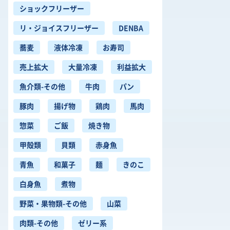
ショックフリーザー
リ・ジョイスフリーザー
DENBA
蕎麦
液体冷凍
お寿司
売上拡大
大量冷凍
利益拡大
魚介類-その他
牛肉
パン
豚肉
揚げ物
鶏肉
馬肉
惣菜
ご飯
焼き物
甲殻類
貝類
赤身魚
青魚
和菓子
麺
きのこ
白身魚
煮物
野菜・果物類-その他
山菜
肉類-その他
ゼリー系