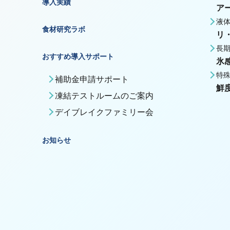
導入実績
ア
液
食材研究ラボ
リ
長
おすすめ導入サポート
氷
特
補助金申請サポート
鮮
凍結テストルームのご案内
デイブレイクファミリー会
お知らせ