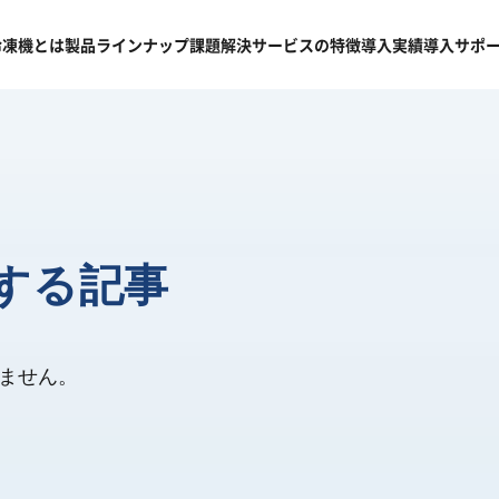
冷凍機
とは
製品
ラインナップ
課題
解決
サービスの
特徴
導入
実績
導入
サポ
関する記事
りません。