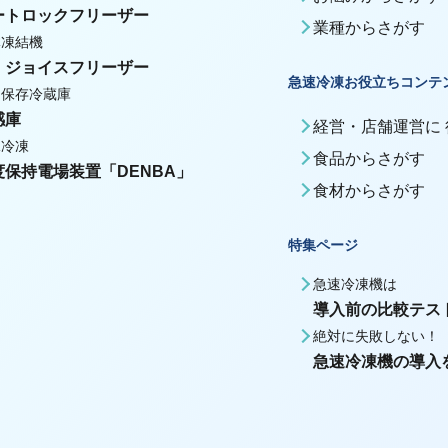
ートロックフリーザー
業種からさがす
体凍結機
・ジョイスフリーザー
急速冷凍お役立ちコンテ
期保存冷蔵庫
感庫
経営・店舗運営に
殊冷凍
食品からさがす
度保持電場装置「DENBA」
食材からさがす
特集ページ
急速冷凍機は
導入前の比較テス
絶対に失敗しない！
急速冷凍機の導入