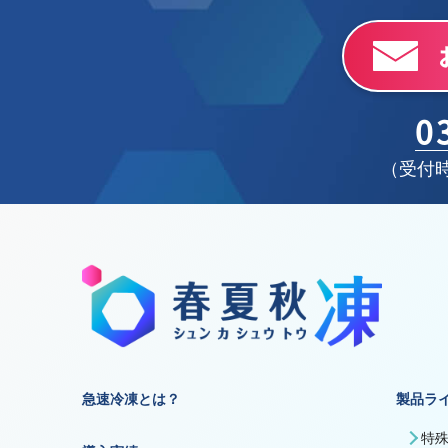
0
（受付時
急速冷凍とは？
製品ラ
特